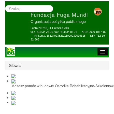
Wyszukiwarka
–
Fundacja Fuga Mundi
wprowadź
poszukiwany
Organizacja pożytku publicznego
zwrot
Lublin 20-218, ul. Hutnicza 20B
tel.: (81)534 26 01, fax: (81)534 83 76 KRS: 0000 106 416
Nr konta: 18124023821111000039019318 NIP: 712-19-
31-563
Strona główna
Główna
O Fundacji
1,5% i darowizny
Możesz pomóc w budowie Ośrodka Rehabilitacyjno-Szkolenio
Nasi Beneficjenci
Ośrodek Reh-Szkol
Sprawozdania