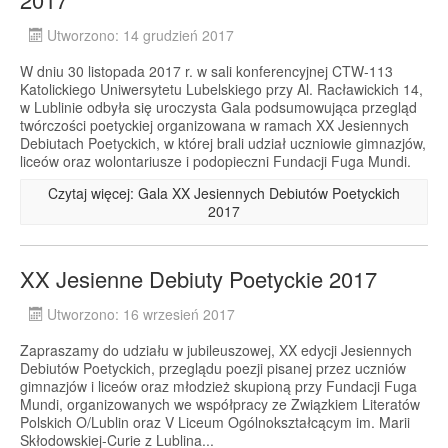
Utworzono: 14 grudzień 2017
W dniu 30 listopada 2017 r. w sali konferencyjnej CTW-113
Katolickiego Uniwersytetu Lubelskiego przy Al. Racławickich 14,
w Lublinie odbyła się uroczysta Gala podsumowująca przegląd
twórczości poetyckiej organizowana w ramach XX Jesiennych
Debiutach Poetyckich, w której brali udział uczniowie gimnazjów,
liceów oraz wolontariusze i podopieczni Fundacji Fuga Mundi.
Czytaj więcej: Gala XX Jesiennych Debiutów Poetyckich
2017
XX Jesienne Debiuty Poetyckie 2017
Utworzono: 16 wrzesień 2017
Zapraszamy do udziału w jubileuszowej, XX edycji Jesiennych
Debiutów Poetyckich, przeglądu poezji pisanej przez uczniów
gimnazjów i liceów oraz młodzież skupioną przy Fundacji Fuga
Mundi, organizowanych we współpracy ze Związkiem Literatów
Polskich O/Lublin oraz V Liceum Ogólnokształcącym im. Marii
Skłodowskiej-Curie z Lublina...