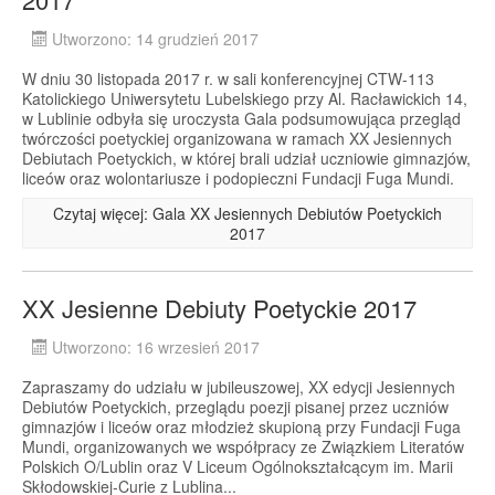
Utworzono: 14 grudzień 2017
W dniu 30 listopada 2017 r. w sali konferencyjnej CTW-113
Katolickiego Uniwersytetu Lubelskiego przy Al. Racławickich 14,
w Lublinie odbyła się uroczysta Gala podsumowująca przegląd
twórczości poetyckiej organizowana w ramach XX Jesiennych
Debiutach Poetyckich, w której brali udział uczniowie gimnazjów,
liceów oraz wolontariusze i podopieczni Fundacji Fuga Mundi.
Czytaj więcej: Gala XX Jesiennych Debiutów Poetyckich
2017
XX Jesienne Debiuty Poetyckie 2017
Utworzono: 16 wrzesień 2017
Zapraszamy do udziału w jubileuszowej, XX edycji Jesiennych
Debiutów Poetyckich, przeglądu poezji pisanej przez uczniów
gimnazjów i liceów oraz młodzież skupioną przy Fundacji Fuga
Mundi, organizowanych we współpracy ze Związkiem Literatów
Polskich O/Lublin oraz V Liceum Ogólnokształcącym im. Marii
Skłodowskiej-Curie z Lublina...