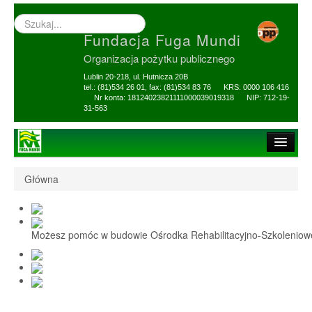
Wyszukiwarka
–
Fundacja Fuga Mundi
wprowadź
poszukiwany
Organizacja pożytku publicznego
zwrot
Lublin 20-218, ul. Hutnicza 20B
tel.: (81)534 26 01, fax: (81)534 83 76 KRS: 0000 106 416
Nr konta: 18124023821111000039019318 NIP: 712-19-
31-563
Strona główna
Główna
O Fundacji
1,5% i darowizny
Możesz pomóc w budowie Ośrodka Rehabilitacyjno-Szkolenio
Nasi Beneficjenci
Ośrodek Reh-Szkol
Sprawozdania