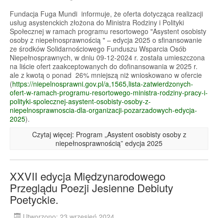
Fundacja Fuga Mundi informuje, że oferta dotycząca realizacji
usług asystenckich złożona do Ministra Rodziny i Polityki
Społecznej w ramach programu resortowego "Asystent osobisty
osoby z niepełnosprawnością " – edycja 2025 o sfinansowanie
ze środków Solidarnościowego Funduszu Wsparcia Osób
Niepełnosprawnych, w dniu 09-12-2024 r. została umieszczona
na liście ofert zaakceptowanych do dofinansowania w 2025 r.
ale z kwotą o ponad 26% mniejszą niż wnioskowano w ofercie
(
https://niepelnosprawni.gov.pl/a,1565,lista-zatwierdzonych-
ofert-w-ramach-programu-resortowego-ministra-rodziny-pracy-i-
polityki-spolecznej-asystent-osobisty-osoby-z-
niepelnosprawnoscia-dla-organizacji-pozarzadowych-edycja-
2025
).
Czytaj więcej: Program „Asystent osobisty osoby z
niepełnosprawnością” edycja 2025
XXVII edycja Międzynarodowego
Przeglądu Poezji Jesienne Debiuty
Poetyckie.
Utworzono: 23 wrzesień 2024