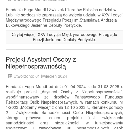
Fundacja Fuga Mundi i Związek Literatów Polskich oddział w
Lublinie serdecznie zapraszają do wzięcia udziału w XXVII edycji
Międzynarodowego Przeglądu Poezji im.Stanisława Andrzeja
Łukowskiego Jesienne Debiuty Poetyckie.
Czytaj więcej: XXVII edycja Międzynarodowego Przeglądu
Poezji Jesienne Debiuty Poetyckie.
Projekt Asystent Osoby z
Niepełnosprawnością
Utworzono: 01 kwiecień 2024
Fundacja Fuga Mundi od dnia 01-04-2024 r. do 31-03-2025 r.
realizuje projekt „Asystent Osoby z Niepełnosprawnością”,
współfinansowany ze środków Państwowego Funduszu
Rehabilitacji Osób Niepełnosprawnych, w ramach konkursu nr
1/2023 „Możemy więcej” z dnia 12-10-2023 r., Kierunek pomocy
2 - Zwiększenie Samodzielności Osób Niepełnosprawnych,
którego głównym celem projektu jest zwiększenie
samodzielności oraz niezależności w funkcjonowaniu
społecznym i zawodowym 40 niesamodzielnych osób