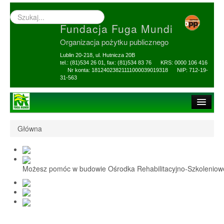
Wyszukiwarka
–
Fundacja Fuga Mundi
wprowadź
poszukiwany
Organizacja pożytku publicznego
zwrot
Lublin 20-218, ul. Hutnicza 20B
tel.: (81)534 26 01, fax: (81)534 83 76 KRS: 0000 106 416
Nr konta: 18124023821111000039019318 NIP: 712-19-
31-563
Strona główna
Główna
O Fundacji
1,5% i darowizny
Możesz pomóc w budowie Ośrodka Rehabilitacyjno-Szkolenio
Nasi Beneficjenci
Ośrodek Reh-Szkol
Sprawozdania