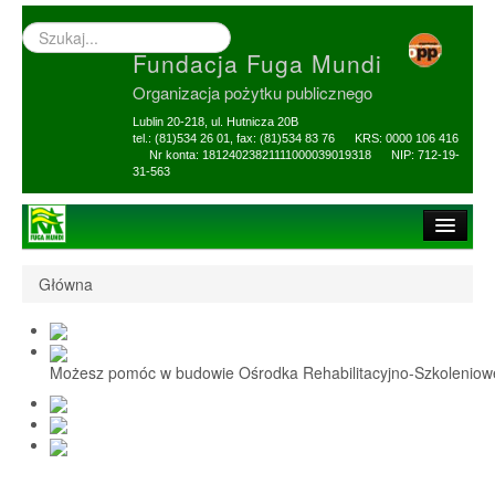
Wyszukiwarka
–
Fundacja Fuga Mundi
wprowadź
poszukiwany
Organizacja pożytku publicznego
zwrot
Lublin 20-218, ul. Hutnicza 20B
tel.: (81)534 26 01, fax: (81)534 83 76 KRS: 0000 106 416
Nr konta: 18124023821111000039019318 NIP: 712-19-
31-563
Strona główna
Główna
O Fundacji
1,5% i darowizny
Możesz pomóc w budowie Ośrodka Rehabilitacyjno-Szkolenio
Nasi Beneficjenci
Ośrodek Reh-Szkol
Sprawozdania