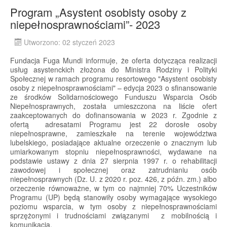
Program „Asystent osobisty osoby z
niepełnosprawnościami”- 2023
Utworzono: 02 styczeń 2023
Fundacja Fuga Mundi informuje, że oferta dotycząca realizacji
usług asystenckich złożona do Ministra Rodziny i Polityki
Społecznej w ramach programu resortowego "Asystent osobisty
osoby z niepełnosprawnościami" – edycja 2023 o sfinansowanie
ze środków Solidarnościowego Funduszu Wsparcia Osób
Niepełnosprawnych, została umieszczona na liście ofert
zaakceptowanych do dofinansowania w 2023 r. Zgodnie z
ofertą adresatami Programu jest 22 dorosłe osoby
niepełnosprawne, zamieszkałe na terenie województwa
lubelskiego, posiadające aktualne orzeczenie o znacznym lub
umiarkowanym stopniu niepełnosprawności, wydawane na
podstawie ustawy z dnia 27 sierpnia 1997 r. o rehabilitacji
zawodowej i społecznej oraz zatrudnianiu osób
niepełnosprawnych (Dz. U. z 2020 r. poz. 426, z późn. zm.) albo
orzeczenie równoważne, w tym co najmniej 70% Uczestników
Programu (UP) będą stanowiły osoby wymagające wysokiego
poziomu wsparcia, w tym osoby z niepełnosprawnościami
sprzężonymi i trudnościami związanymi z mobilnością i
komunikacją.