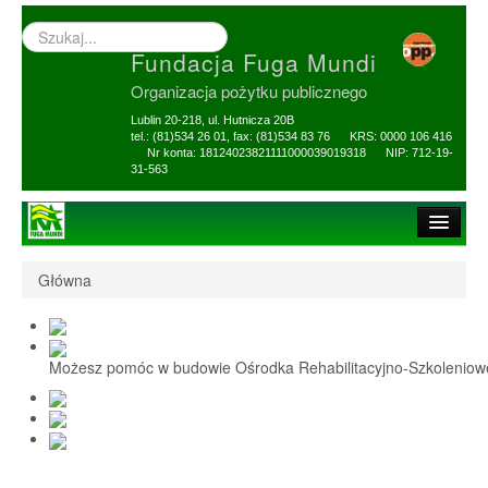
Wyszukiwarka
–
Fundacja Fuga Mundi
wprowadź
poszukiwany
Organizacja pożytku publicznego
zwrot
Lublin 20-218, ul. Hutnicza 20B
tel.: (81)534 26 01, fax: (81)534 83 76 KRS: 0000 106 416
Nr konta: 18124023821111000039019318 NIP: 712-19-
31-563
Strona główna
Główna
O Fundacji
1,5% i darowizny
Możesz pomóc w budowie Ośrodka Rehabilitacyjno-Szkolenio
Nasi Beneficjenci
Ośrodek Reh-Szkol
Sprawozdania