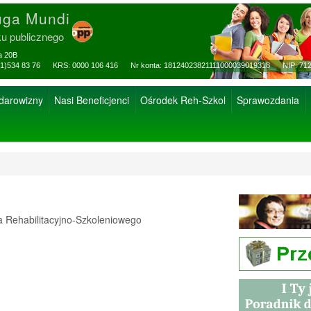
uga Mundi
ku publicznego
za 20B
ax: (81)534 83 76 KRS: 0000 106 416 Nr konta: 18124023821111000039019318 NIP: 712
 darowizny
Nasi Beneficjenci
Ośrodek Reh-Szkol
Sprawozdania
Rehabilitacyjno-Szkoleniowego