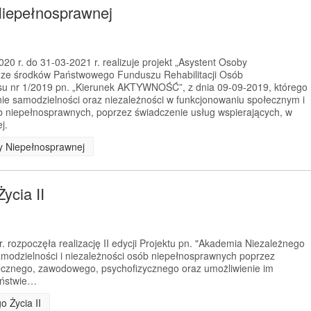
Niepełnosprawnej
0 r. do 31-03-2021 r. realizuje projekt „Asystent Osoby
 ze środków Państwowego Funduszu Rehabilitacji Osób
u nr 1/2019 pn. „Kierunek AKTYWNOŚĆ”, z dnia 09-09-2019, którego
nie samodzielności oraz niezależności w funkcjonowaniu społecznym i
niepełnosprawnych, poprzez świadczenie usług wspierających, w
j.
by Niepełnosprawnej
ycia II
 rozpoczęła realizację II edycji Projektu pn. "Akademia Niezależnego
samodzielności i niezależności osób niepełnosprawnych poprzez
łecznego, zawodowego, psychofizycznego oraz umożliwienie im
eństwie…
o Życia II