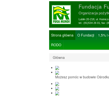
Fundacja F
Organizacja pożyt
Lublin 20-218, ul. Hutnic
tel.: (81)534 26 01, f
Strona główna
O Fundacji
1,5% i
RODO
Główna
Możesz pomóc w budowie Ośrodka 