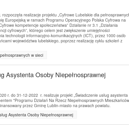
 rozpoczęła realizacje projektu „Cyfrowe Lubelskie dla pełnosprawnyc
Unię Europejską w ramach Programu Operacyjnego Polska Cyfrowa na
„Cyfrowe kompetencje społeczeństwa” Działanie nr 3.1 „Działania
cji cyfrowych”, którego celem jest zwiększenie umiejętności
ania technologii informacyjno-komunikacyjnych (ICT), przez 1000 osób
cami województwa lubelskiego, poprzez realizację cyklu szkoleń z
a pełnosprawnych w sieci
ug Asystenta Osoby Niepełnosprawnej
0 r. do 31-12-2022 r. realizuje projekt „Świadczenie usług asystenta
ementem "Programu Działań Na Rzecz Niepełnosprawnych Mieszkańcó
ofinansowany przez Gminę Lublin-miasto na prawach powiatu.
 Usług Asystenta Osoby Niepełnosprawnej