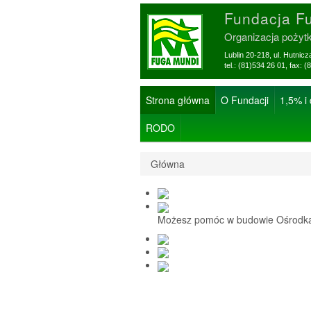
Fundacja F
Organizacja pożyt
Lublin 20-218, ul. Hutnic
tel.: (81)534 26 01, f
Strona główna
O Fundacji
1,5% i
RODO
Główna
Możesz pomóc w budowie Ośrodka 