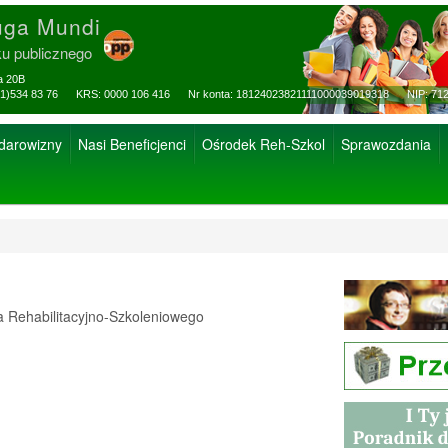
uga Mundi
ku publicznego
za 20B
ax: (81)534 83 76 KRS: 0000 106 416 Nr konta: 18124023821111000039019318 NIP: 712
 darowizny
Nasi Beneficjenci
Ośrodek Reh-Szkol
Sprawozdania
Rehabilitacyjno-Szkoleniowego