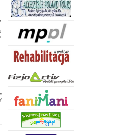
e
o
a
w
y