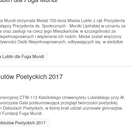
a Mundi otrzymała Medal 700-lecia Miasta Lublin z rąk Prezydenta
astępcy Prezydenta ds. Społecznych - Moniki Lipińskiej w uznaniu za
a oraz zasługi na rzecz jego Mieszkańców, w szczególności za
niepełnosprawnych i wspieranie ich rodzin. Medal został wręczony
ktywności Osób Niepełnosprawnych, odbywających się w siedzibie
ta Lublin dla Fuga Mundi
utów Poetyckich 2017
ferencyjnej CTW-113 Katolickiego Uniwersytetu Lubelskiego przy Al.
ę uroczysta Gala podsumowująca przegląd twórczości poetyckiej
ebiutach Poetyckich, w której brali udział uczniowie gimnazjów,
ni Fundacji Fuga Mundi.
Debiutów Poetyckich 2017