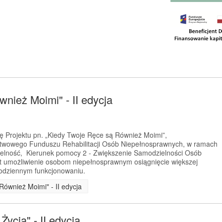
nież Moimi" - II edycja
ję Projektu pn. „Kiedy Twoje Ręce są Również Moimi”,
twowego Funduszu Rehabilitacji Osób Niepełnosprawnych, w ramach
ielność, Kierunek pomocy 2 - Zwiększenie Samodzielności Osób
t umożliwienie osobom niepełnosprawnym osiągnięcie większej
codziennym funkcjonowaniu.
Również Moimi" - II edycja
ycia" - II edycja