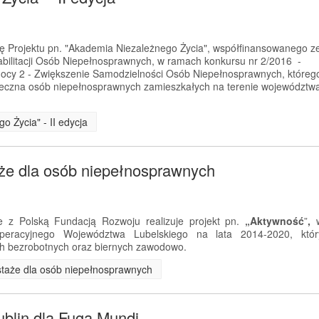
ję Projektu pn. "Akademia Niezależnego Życia", współfinansowanego z
litacji Osób Niepełnosprawnych, w ramach konkursu nr 2/2016 -
ocy 2 - Zwiększenie Samodzielności Osób Niepełnosprawnych, któreg
połeczna osób niepełnosprawnych zamieszkałych na terenie województw
o Życia" - II edycja
aże dla osób niepełnosprawnych
 z Polską Fundacją Rozwoju realizuje projekt pn.
„Aktywność
”
,
eracyjnego Województwa Lubelskiego na lata 2014-2020, któr
h bezrobotnych oraz biernych zawodowo.
i staże dla osób niepełnosprawnych
ublin dla Fuga Mundi