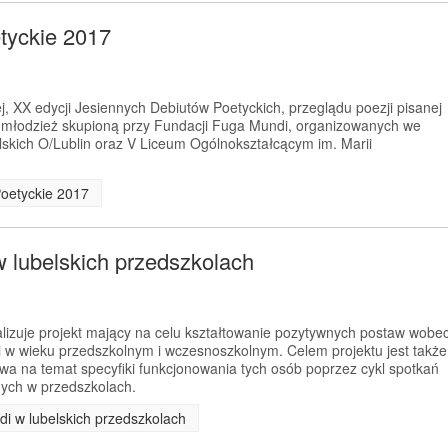
tyckie 2017
, XX edycji Jesiennych Debiutów Poetyckich, przeglądu poezji pisanej
z młodzież skupioną przy Fundacji Fuga Mundi, organizowanych we
skich O/Lublin oraz V Liceum Ogólnokształcącym im. Marii
Poetyckie 2017
w lubelskich przedszkolach
izuje projekt mający na celu kształtowanie pozytywnych postaw wobe
i w wieku przedszkolnym i wczesnoszkolnym. Celem projektu jest także
wa na temat specyfiki funkcjonowania tych osób poprzez cykl spotkań
ych w przedszkolach.
di w lubelskich przedszkolach