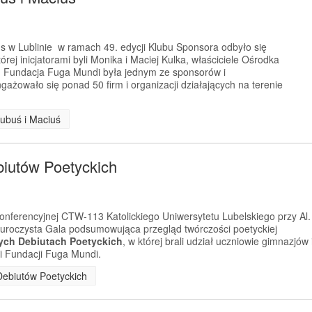
us w Lublinie w ramach 49. edycji Klubu Sponsora odbyło się
rej inicjatorami byli Monika i Maciej Kulka, właściciele Ośrodka
. Fundacja Fuga Mundi była jednym ze sponsorów i
gażowało się ponad 50 firm i organizacji działających na terenie
Kubuś i Maciuś
biutów Poetyckich
konferencyjnej CTW-113 Katolickiego Uniwersytetu Lubelskiego przy Al.
ę uroczysta Gala podsumowująca przegląd twórczości poetyckiej
ych Debiutach Poetyckich
, w której brali udział uczniowie gimnazjów 
ni Fundacji Fuga Mundi.
 Debiutów Poetyckich