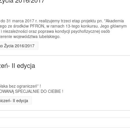
 do 31 marca 2017 r. realizujemy trzeci etap projektu pn. "Akademia
anego ze środków PFRON, w ramach 13-tego konkursu. Jego głównym
 i niezależności oraz poprawa kondycji psychofizycznej osób
erenie województwa lubelskiego.
go Życia 2016/2017
ń- II edycja
olska bez ograniczeń” !
WANĄ SPECJALNIE DO CIEBIE !
czeń- II edycja