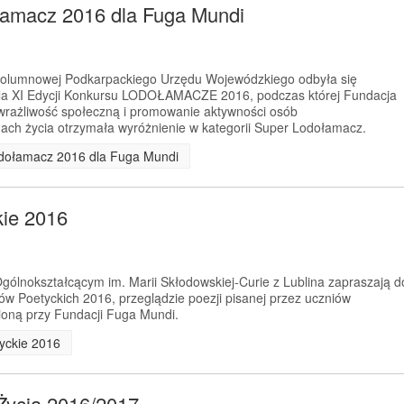
łamacz 2016 dla Fuga Mundi
 Kolumnowej Podkarpackiego Urzędu Wojewódzkiego odbyła się
la XI Edycji Konkursu LODOŁAMACZE 2016, podczas której Fundacja
wrażliwość społeczną i promowanie aktywności osób
ach życia otrzymała wyróżnienie w kategorii Super Lodołamacz.
odołamacz 2016 dla Fuga Mundi
kie 2016
ólnokształcącym im. Marii Skłodowskiej-Curie z Lublina zapraszają d
tów Poetyckich 2016, przeglądzie poezji pisanej przez uczniów
ioną przy Fundacji Fuga Mundi.
tyckie 2016
Życia 2016/2017