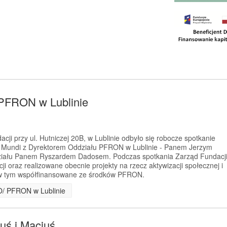
 PFRON w Lublinie
acji przy ul. Hutniczej 20B, w Lublinie odbyło się robocze spotkanie
ga Mundi z Dyrektorem Oddziału PFRON w Lublinie - Panem Jerzym
ziału Panem Ryszardem Dadosem. Podczas spotkania Zarząd Fundacj
cji oraz realizowane obecnie projekty na rzecz aktywizacji społecznej i
w tym współfinansowane ze środków PFRON.
 O/ PFRON w Lublinie
uś i Maciuś