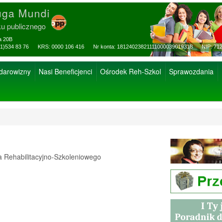
uga Mundi
ku publicznego
za 20B
ax: (81)534 83 76 KRS: 0000 106 416 Nr konta: 18124023821111000039019318 NIP: 712
 darowizny
Nasi Beneficjenci
Ośrodek Reh-Szkol
Sprawozdania
Rehabilitacyjno-Szkoleniowego