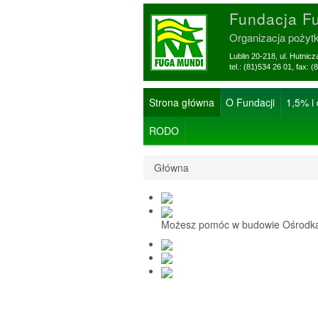
Fundacja F
Organizacja pożyt
Lublin 20-218, ul. Hutnic
tel.: (81)534 26 01, f
Strona główna
O Fundacji
1,5% i
RODO
Główna
Możesz pomóc w budowie Ośrodka 