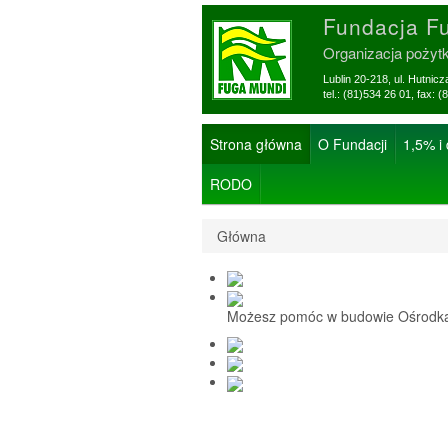
Fundacja F
Organizacja pożyt
Lublin 20-218, ul. Hutnic
tel.: (81)534 26 01, f
Strona główna
O Fundacji
1,5% i
RODO
Główna
Możesz pomóc w budowie Ośrodka 