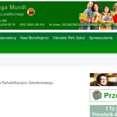
uga Mundi
ku publicznego
za 20B
ax: (81)534 83 76 KRS: 0000 106 416 Nr konta: 18124023821111000039019318 NIP: 712
 darowizny
Nasi Beneficjenci
Ośrodek Reh-Szkol
Sprawozdania
Rehabilitacyjno-Szkoleniowego