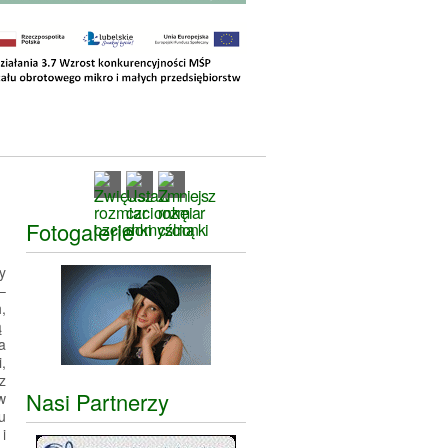
Fotogalerie
y
–
,
ą
a
,
z
Nasi Partnerzy
w
u
i