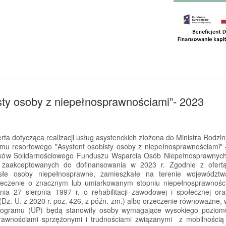
sty osoby z niepełnosprawnościami”- 2023
rta dotycząca realizacji usług asystenckich złożona do Ministra Rodzin
amu resortowego "Asystent osobisty osoby z niepełnosprawnościami" 
dków Solidarnościowego Funduszu Wsparcia Osób Niepełnosprawnych
rt zaakceptowanych do dofinansowania w 2023 r. Zgodnie z ofert
słe osoby niepełnosprawne, zamieszkałe na terenie województw
rzeczenie o znacznym lub umiarkowanym stopniu niepełnosprawności
a 27 sierpnia 1997 r. o rehabilitacji zawodowej i społecznej ora
Dz. U. z 2020 r. poz. 426, z późn. zm.) albo orzeczenie równoważne, 
rogramu (UP) będą stanowiły osoby wymagające wysokiego poziom
rawnościami sprzężonymi i trudnościami związanymi z mobilnością 