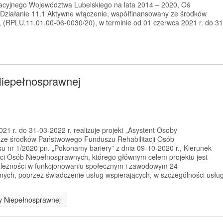
cyjnego Województwa Lubelskiego na lata 2014 – 2020, Oś
 Działanie 11.1 Aktywne włączenie, współfinansowany ze środków
(RPLU.11.01.00-06-0030/20), w terminie od 01 czerwca 2021 r. do 31
Niepełnosprawnej
1 r. do 31-03-2022 r. realizuje projekt „Asystent Osoby
 ze środków Państwowego Funduszu Rehabilitacji Osób
 nr 1/2020 pn. „Pokonamy bariery” z dnia 09-10-2020 r., Kierunek
ci Osób Niepełnosprawnych, którego głównym celem projektu jest
zależności w funkcjonowaniu społecznym i zawodowym 24
ych, poprzez świadczenie usług wspierających, w szczególności usłu
by Niepełnosprawnej