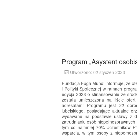
Program „Asystent osobi
Utworzono: 02 styczeń 2023
Fundacja Fuga Mundi informuje, że ofe
i Polityki Społecznej w ramach progr
edycja 2023 o sfinansowanie ze śro
została umieszczona na liście ofe
adresatami Programu jest 22 doro
lubelskiego, posiadające aktualne o
wydawane na podstawie ustawy z dni
zatrudnianiu osób niepełnosprawnych (
tym co najmniej 70% Uczestników P
wsparcia, w tym osoby z niepełnosp