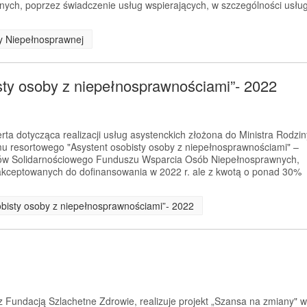
ych, poprzez świadczenie usług wspierających, w szczególności usłu
by Niepełnosprawnej
sty osoby z niepełnosprawnościami”- 2022
rta dotycząca realizacji usług asystenckich złożona do Ministra Rodzin
mu resortowego "Asystent osobisty osoby z niepełnosprawnościami" –
ków Solidarnościowego Funduszu Wsparcia Osób Niepełnosprawnych,
zaakceptowanych do dofinansowania w 2022 r. ale z kwotą o ponad 30%
obisty osoby z niepełnosprawnościami”- 2022
 Fundacją Szlachetne Zdrowie, realizuje projekt „Szansa na zmiany" w