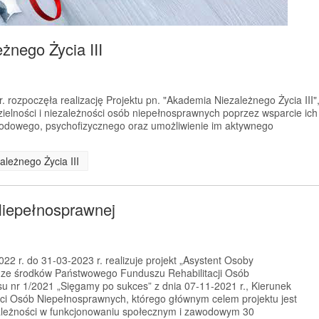
żnego Życia III
 rozpoczęła realizację Projektu pn. "Akademia Niezależnego Życia III"
ielności i niezależności osób niepełnosprawnych poprzez wsparcie ich
wodowego, psychofizycznego oraz umożliwienie im aktywnego
ależnego Życia III
Niepełnosprawnej
2 r. do 31-03-2023 r. realizuje projekt „Asystent Osoby
 ze środków Państwowego Funduszu Rehabilitacji Osób
 nr 1/2021 „Sięgamy po sukces” z dnia 07-11-2021 r., Kierunek
ci Osób Niepełnosprawnych, którego głównym celem projektu jest
zależności w funkcjonowaniu społecznym i zawodowym 30