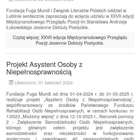
Fundacja Fuga Mundi i Związek Literatów Polskich oddział w
Lublinie serdecznie zapraszają do wzięcia udziału w XXVII edycji
Międzynarodowego Przeglądu Poezji im.Stanisława Andrzeja
Łukowskiego Jesienne Debiuty Poetyckie.
Czytaj więcej: XXVII edycja Międzynarodowego Przeglądu
Poezji Jesienne Debiuty Poetyckie.
Projekt Asystent Osoby z
Niepełnosprawnością
Utworzono: 01 kwiecień 2024
Fundacja Fuga Mundi od dnia 01-04-2024 r. do 31-03-2025 r.
realizuje projekt „Asystent Osoby z Niepełnosprawnością”,
współfinansowany ze środków Państwowego Funduszu
Rehabilitacji Osób Niepełnosprawnych, w ramach konkursu nr
1/2023 „Możemy więcej” z dnia 12-10-2023 r., Kierunek pomocy
2 - Zwiększenie Samodzielności Osób Niepełnosprawnych,
którego głównym celem projektu jest zwiększenie
samodzielności oraz niezależności w funkcjonowaniu
społecznym i zawodowym 40 niesamodzielnych osób