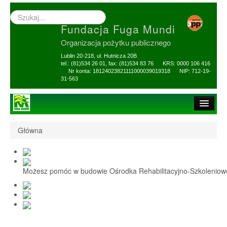
Wyszukiwarka
–
Fundacja Fuga Mundi
wprowadź
poszukiwany
Organizacja pożytku publicznego
zwrot
Lublin 20-218, ul. Hutnicza 20B
tel.: (81)534 26 01, fax: (81)534 83 76 KRS: 0000 106 416
Nr konta: 18124023821111000039019318 NIP: 712-19-
31-563
Strona główna
Główna
O Fundacji
1,5% i darowizny
Możesz pomóc w budowie Ośrodka Rehabilitacyjno-Szkolenio
Nasi Beneficjenci
Ośrodek Reh-Szkol
Sprawozdania