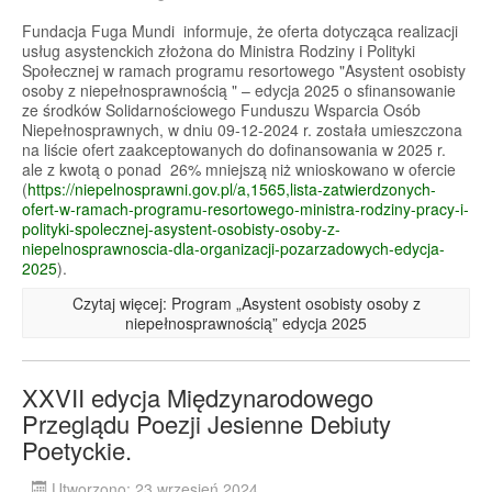
Fundacja Fuga Mundi informuje, że oferta dotycząca realizacji
usług asystenckich złożona do Ministra Rodziny i Polityki
Społecznej w ramach programu resortowego "Asystent osobisty
osoby z niepełnosprawnością " – edycja 2025 o sfinansowanie
ze środków Solidarnościowego Funduszu Wsparcia Osób
Niepełnosprawnych, w dniu 09-12-2024 r. została umieszczona
na liście ofert zaakceptowanych do dofinansowania w 2025 r.
ale z kwotą o ponad 26% mniejszą niż wnioskowano w ofercie
(
https://niepelnosprawni.gov.pl/a,1565,lista-zatwierdzonych-
ofert-w-ramach-programu-resortowego-ministra-rodziny-pracy-i-
polityki-spolecznej-asystent-osobisty-osoby-z-
niepelnosprawnoscia-dla-organizacji-pozarzadowych-edycja-
2025
).
Czytaj więcej: Program „Asystent osobisty osoby z
niepełnosprawnością” edycja 2025
XXVII edycja Międzynarodowego
Przeglądu Poezji Jesienne Debiuty
Poetyckie.
Utworzono: 23 wrzesień 2024