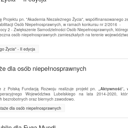
ję Projektu pn. "Akademia Niezależnego Życia", współfinansowanego z
litacji Osób Niepełnosprawnych, w ramach konkursu nr 2/2016 -
ocy 2 - Zwiększenie Samodzielności Osób Niepełnosprawnych, któreg
połeczna osób niepełnosprawnych zamieszkałych na terenie województw
o Życia" - II edycja
aże dla osób niepełnosprawnych
 z Polską Fundacją Rozwoju realizuje projekt pn.
„Aktywność
”
,
eracyjnego Województwa Lubelskiego na lata 2014-2020, któr
h bezrobotnych oraz biernych zawodowo.
i staże dla osób niepełnosprawnych
ublin dla Fuga Mundi