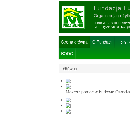
Fundacja F
Organizacja pożyt
Lublin 20-218, ul. Hutnic
tel.: (81)534 26 01, f
Strona główna
O Fundacji
1,5% i
RODO
Główna
Możesz pomóc w budowie Ośrodka 