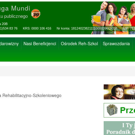
uga Mundi
ku publicznego
za 20B
ax: (81)534 83 76 KRS: 0000 106 416 Nr konta: 18124023821111000039019318 NIP: 712
 darowizny
Nasi Beneficjenci
Ośrodek Reh-Szkol
Sprawozdania
Rehabilitacyjno-Szkoleniowego