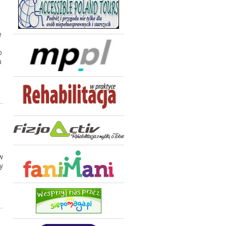
e
o
a
w
y