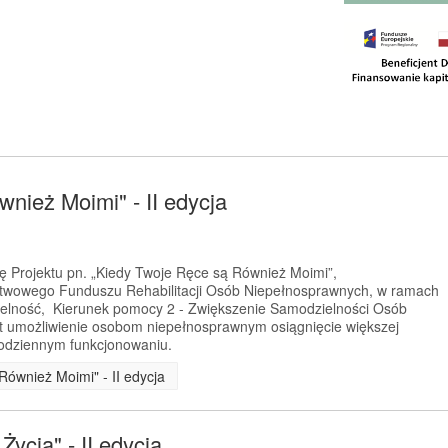
nież Moimi" - II edycja
ję Projektu pn. „Kiedy Twoje Ręce są Również Moimi”,
twowego Funduszu Rehabilitacji Osób Niepełnosprawnych, w ramach
ielność, Kierunek pomocy 2 - Zwiększenie Samodzielności Osób
t umożliwienie osobom niepełnosprawnym osiągnięcie większej
codziennym funkcjonowaniu.
Również Moimi" - II edycja
ycia" - II edycja