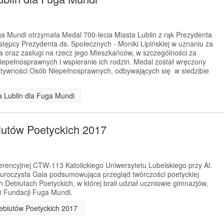
a Mundi otrzymała Medal 700-lecia Miasta Lublin z rąk Prezydenta
astępcy Prezydenta ds. Społecznych - Moniki Lipińskiej w uznaniu za
a oraz zasługi na rzecz jego Mieszkańców, w szczególności za
niepełnosprawnych i wspieranie ich rodzin. Medal został wręczony
ktywności Osób Niepełnosprawnych, odbywających się w siedzibie
ta Lublin dla Fuga Mundi
utów Poetyckich 2017
ferencyjnej CTW-113 Katolickiego Uniwersytetu Lubelskiego przy Al.
ę uroczysta Gala podsumowująca przegląd twórczości poetyckiej
ebiutach Poetyckich, w której brali udział uczniowie gimnazjów,
ni Fundacji Fuga Mundi.
Debiutów Poetyckich 2017