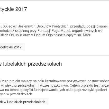
tyckie 2017
, XX edycji Jesiennych Debiutów Poetyckich, przeglądu poezji pisanej
z młodzież skupioną przy Fundacji Fuga Mundi, organizowanych we
skich O/Lublin oraz V Liceum Ogólnokształcącym im. Marii
Poetyckie 2017
w lubelskich przedszkolach
izuje projekt mający na celu kształtowanie pozytywnych postaw wobe
i w wieku przedszkolnym i wczesnoszkolnym. Celem projektu jest także
wa na temat specyfiki funkcjonowania tych osób poprzez cykl spotkań
ych w przedszkolach.
di w lubelskich przedszkolach