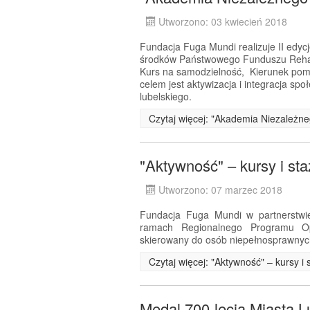
Utworzono: 03 kwiecień 2018
Fundacja Fuga Mundi realizuje II edyc
środków Państwowego Funduszu Rehabi
Kurs na samodzielność, Kierunek pom
celem jest aktywizacja i integracja s
lubelskiego.
Czytaj więcej: "Akademia Niezależneg
"Aktywność" – kursy i st
Utworzono: 07 marzec 2018
Fundacja Fuga Mundi w partnerstwie
ramach Regionalnego Programu Op
skierowany do osób niepełnosprawnyc
Czytaj więcej: "Aktywność" – kursy 
Medal 700-lecia Miasta L