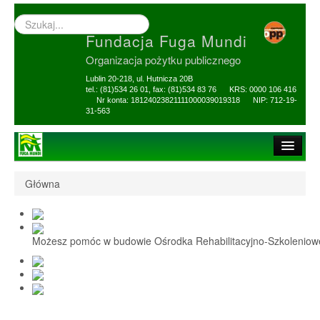
Wyszukiwarka
–
Fundacja Fuga Mundi
wprowadź
poszukiwany
Organizacja pożytku publicznego
zwrot
Lublin 20-218, ul. Hutnicza 20B
tel.: (81)534 26 01, fax: (81)534 83 76 KRS: 0000 106 416
Nr konta: 18124023821111000039019318 NIP: 712-19-
31-563
Strona główna
Główna
O Fundacji
1,5% i darowizny
Możesz pomóc w budowie Ośrodka Rehabilitacyjno-Szkolenio
Nasi Beneficjenci
Ośrodek Reh-Szkol
Sprawozdania