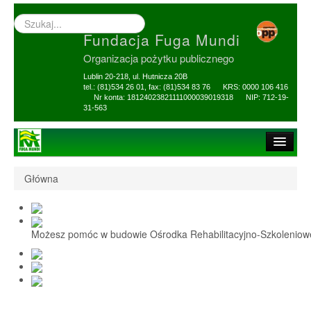
Wyszukiwarka
–
Fundacja Fuga Mundi
wprowadź
poszukiwany
Organizacja pożytku publicznego
zwrot
Lublin 20-218, ul. Hutnicza 20B
tel.: (81)534 26 01, fax: (81)534 83 76 KRS: 0000 106 416
Nr konta: 18124023821111000039019318 NIP: 712-19-
31-563
Strona główna
Główna
O Fundacji
1,5% i darowizny
Możesz pomóc w budowie Ośrodka Rehabilitacyjno-Szkolenio
Nasi Beneficjenci
Ośrodek Reh-Szkol
Sprawozdania