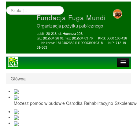
Wyszukiwarka
–
Fundacja Fuga Mundi
wprowadź
poszukiwany
Organizacja pożytku publicznego
zwrot
Lublin 20-218, ul. Hutnicza 20B
tel.: (81)534 26 01, fax: (81)534 83 76 KRS: 0000 106 416
Nr konta: 18124023821111000039019318 NIP: 712-19-
31-563
Strona główna
Główna
O Fundacji
1,5% i darowizny
Możesz pomóc w budowie Ośrodka Rehabilitacyjno-Szkolenio
Nasi Beneficjenci
Ośrodek Reh-Szkol
Sprawozdania