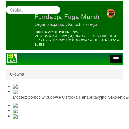
Wyszukiwarka
–
Fundacja Fuga Mundi
wprowadź
poszukiwany
Organizacja pożytku publicznego
zwrot
Lublin 20-218, ul. Hutnicza 20B
tel.: (81)534 26 01, fax: (81)534 83 76 KRS: 0000 106 416
Nr konta: 18124023821111000039019318 NIP: 712-19-
31-563
Strona główna
Główna
O Fundacji
1,5% i darowizny
Możesz pomóc w budowie Ośrodka Rehabilitacyjno-Szkolenio
Nasi Beneficjenci
Ośrodek Reh-Szkol
Sprawozdania