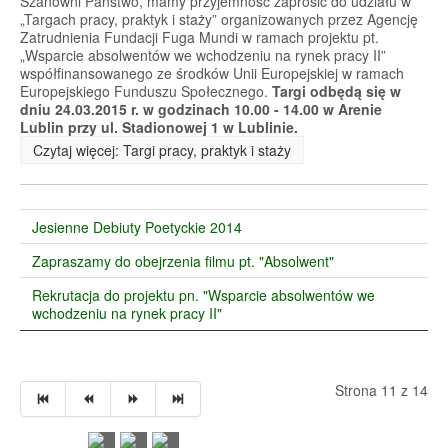
Szanowni Państwo, mamy przyjemność zaprosić do udziału w
„Targach pracy, praktyk i staży” organizowanych przez Agencję
Zatrudnienia Fundacji Fuga Mundi w ramach projektu pt.
„Wsparcie absolwentów we wchodzeniu na rynek pracy II”
współfinansowanego ze środków Unii Europejskiej w ramach
Europejskiego Funduszu Społecznego.
Targi odbędą się w
dniu 24.03.2015 r. w godzinach 10.00 - 14.00 w Arenie
Lublin przy ul. Stadionowej 1 w Lublinie.
Czytaj więcej: Targi pracy, praktyk i staży
Jesienne Debiuty Poetyckie 2014
Zapraszamy do obejrzenia filmu pt. "Absolwent"
Rekrutacja do projektu pn. "Wsparcie absolwentów we
wchodzeniu na rynek pracy II"
Strona 11 z 14