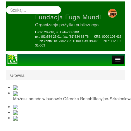
Wyszukiwarka
–
Fundacja Fuga Mundi
wprowadź
poszukiwany
Organizacja pożytku publicznego
zwrot
Lublin 20-218, ul. Hutnicza 20B
tel.: (81)534 26 01, fax: (81)534 83 76 KRS: 0000 106 416
Nr konta: 18124023821111000039019318 NIP: 712-19-
31-563
Strona główna
Główna
O Fundacji
1,5% i darowizny
Możesz pomóc w budowie Ośrodka Rehabilitacyjno-Szkolenio
Nasi Beneficjenci
Ośrodek Reh-Szkol
Sprawozdania