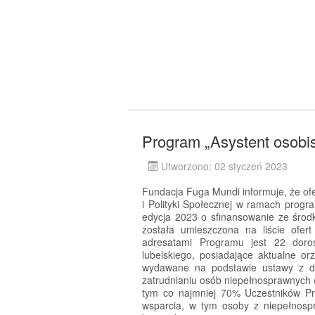
Program „Asystent osobi
Utworzono: 02 styczeń 2023
Fundacja Fuga Mundi informuje, że ofe
i Polityki Społecznej w ramach progr
edycja 2023 o sfinansowanie ze śro
została umieszczona na liście ofe
adresatami Programu jest 22 doro
lubelskiego, posiadające aktualne o
wydawane na podstawie ustawy z dni
zatrudnianiu osób niepełnosprawnych (
tym co najmniej 70% Uczestników P
wsparcia, w tym osoby z niepełnosp