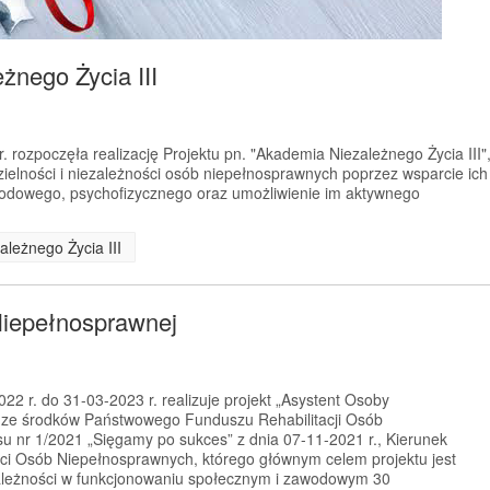
żnego Życia III
 rozpoczęła realizację Projektu pn. "Akademia Niezależnego Życia III"
ielności i niezależności osób niepełnosprawnych poprzez wsparcie ich
wodowego, psychofizycznego oraz umożliwienie im aktywnego
ależnego Życia III
Niepełnosprawnej
2 r. do 31-03-2023 r. realizuje projekt „Asystent Osoby
 ze środków Państwowego Funduszu Rehabilitacji Osób
 nr 1/2021 „Sięgamy po sukces” z dnia 07-11-2021 r., Kierunek
ci Osób Niepełnosprawnych, którego głównym celem projektu jest
zależności w funkcjonowaniu społecznym i zawodowym 30