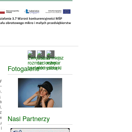
Fotogalerie
y
–
,
ą
a
,
z
Nasi Partnerzy
w
u
i