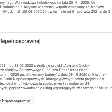
cyjnego Województwa Lubelskiego na lata 2014 – 2020, Oś
 Działanie 11.1 Aktywne włączenie, współfinansowany ze środków
(RPLU.11.01.00-06-0030/20), w terminie od 01 czerwca 2021 r. do 31
Niepełnosprawnej
1 r. do 31-03-2022 r. realizuje projekt „Asystent Osoby
 ze środków Państwowego Funduszu Rehabilitacji Osób
 nr 1/2020 pn. „Pokonamy bariery” z dnia 09-10-2020 r., Kierunek
ci Osób Niepełnosprawnych, którego głównym celem projektu jest
zależności w funkcjonowaniu społecznym i zawodowym 24
ych, poprzez świadczenie usług wspierających, w szczególności usłu
by Niepełnosprawnej