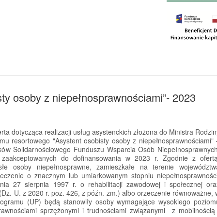
sty osoby z niepełnosprawnościami”- 2023
rta dotycząca realizacji usług asystenckich złożona do Ministra Rodzin
amu resortowego "Asystent osobisty osoby z niepełnosprawnościami" 
dków Solidarnościowego Funduszu Wsparcia Osób Niepełnosprawnych
rt zaakceptowanych do dofinansowania w 2023 r. Zgodnie z ofert
słe osoby niepełnosprawne, zamieszkałe na terenie województw
rzeczenie o znacznym lub umiarkowanym stopniu niepełnosprawności
a 27 sierpnia 1997 r. o rehabilitacji zawodowej i społecznej ora
Dz. U. z 2020 r. poz. 426, z późn. zm.) albo orzeczenie równoważne, 
rogramu (UP) będą stanowiły osoby wymagające wysokiego poziom
rawnościami sprzężonymi i trudnościami związanymi z mobilnością 