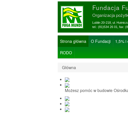
Fundacja F
Organizacja pożyt
Lublin 20-218, ul. Hutnic
tel.: (81)534 26 01, f
Strona główna
O Fundacji
1,5% i
RODO
Główna
Możesz pomóc w budowie Ośrodka 