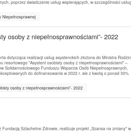
ych, poprzez świadczenie usług wspierających, w szczególności usłu
by Niepełnosprawnej
sty osoby z niepełnosprawnościami”- 2022
rta dotycząca realizacji usług asystenckich złożona do Ministra Rodzin
mu resortowego "Asystent osobisty osoby z niepełnosprawnościami" –
ków Solidarnościowego Funduszu Wsparcia Osób Niepełnosprawnych,
zaakceptowanych do dofinansowania w 2022 r. ale z kwotą o ponad 30%
obisty osoby z niepełnosprawnościami”- 2022
 Fundacją Szlachetne Zdrowie, realizuje projekt „Szansa na zmiany" w