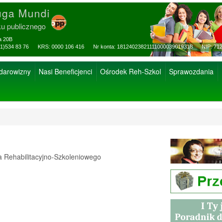
uga Mundi
ku publicznego
za 20B
ax: (81)534 83 76 KRS: 0000 106 416 Nr konta: 18124023821111000039019318 NIP: 712
 darowizny
Nasi Beneficjenci
Ośrodek Reh-Szkol
Sprawozdania
Rehabilitacyjno-Szkoleniowego