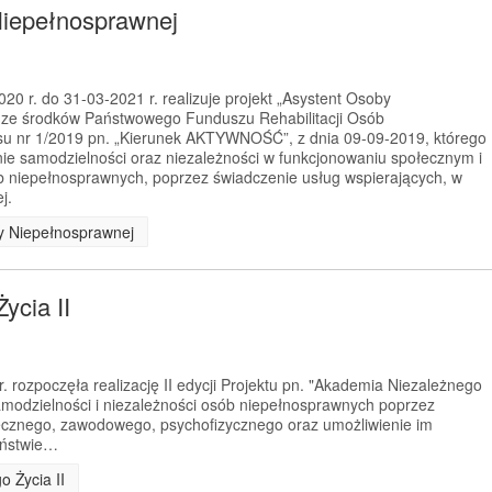
Niepełnosprawnej
0 r. do 31-03-2021 r. realizuje projekt „Asystent Osoby
 ze środków Państwowego Funduszu Rehabilitacji Osób
u nr 1/2019 pn. „Kierunek AKTYWNOŚĆ”, z dnia 09-09-2019, którego
nie samodzielności oraz niezależności w funkcjonowaniu społecznym i
niepełnosprawnych, poprzez świadczenie usług wspierających, w
j.
by Niepełnosprawnej
ycia II
 rozpoczęła realizację II edycji Projektu pn. "Akademia Niezależnego
samodzielności i niezależności osób niepełnosprawnych poprzez
łecznego, zawodowego, psychofizycznego oraz umożliwienie im
eństwie…
o Życia II