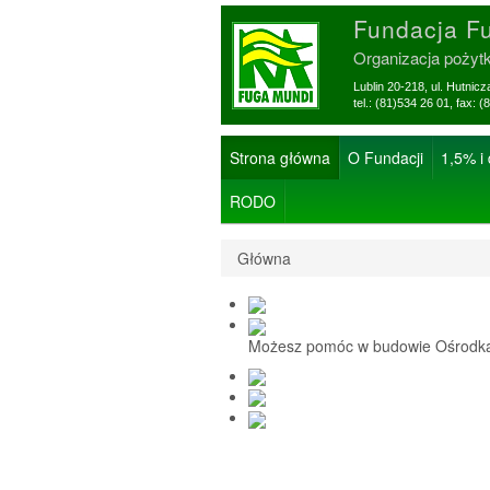
Fundacja F
Organizacja pożyt
Lublin 20-218, ul. Hutnic
tel.: (81)534 26 01, f
Strona główna
O Fundacji
1,5% i
RODO
Główna
Możesz pomóc w budowie Ośrodka 