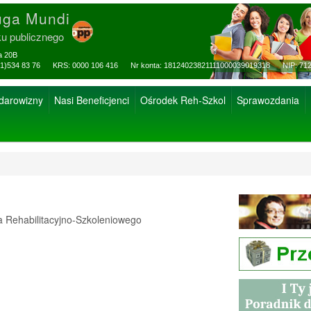
uga Mundi
ku publicznego
za 20B
ax: (81)534 83 76 KRS: 0000 106 416 Nr konta: 18124023821111000039019318 NIP: 712
 darowizny
Nasi Beneficjenci
Ośrodek Reh-Szkol
Sprawozdania
Rehabilitacyjno-Szkoleniowego