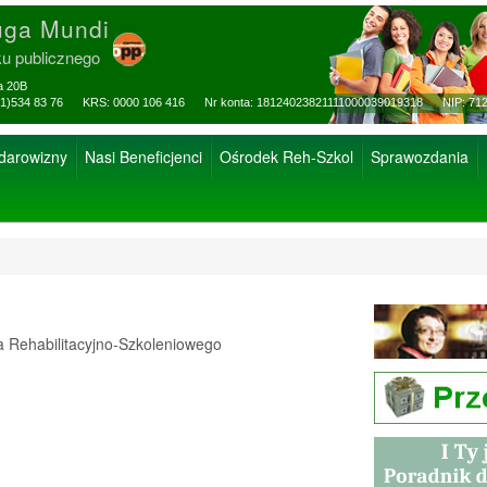
uga Mundi
ku publicznego
za 20B
ax: (81)534 83 76 KRS: 0000 106 416 Nr konta: 18124023821111000039019318 NIP: 712
 darowizny
Nasi Beneficjenci
Ośrodek Reh-Szkol
Sprawozdania
Rehabilitacyjno-Szkoleniowego