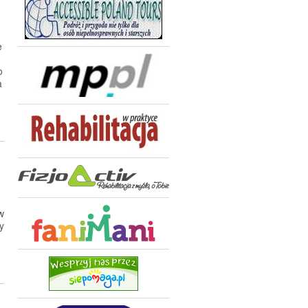
e
o
a
w
y