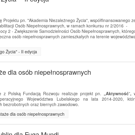
ję Projektu pn. "Akademia Niezależnego Życia", współfinansowanego z
litacji Osób Niepełnosprawnych, w ramach konkursu nr 2/2016 -
ocy 2 - Zwiększenie Samodzielności Osób Niepełnosprawnych, któreg
połeczna osób niepełnosprawnych zamieszkałych na terenie województw
o Życia" - II edycja
aże dla osób niepełnosprawnych
 z Polską Fundacją Rozwoju realizuje projekt pn.
„Aktywność
”
,
eracyjnego Województwa Lubelskiego na lata 2014-2020, któr
h bezrobotnych oraz biernych zawodowo.
i staże dla osób niepełnosprawnych
ublin dla Fuga Mundi