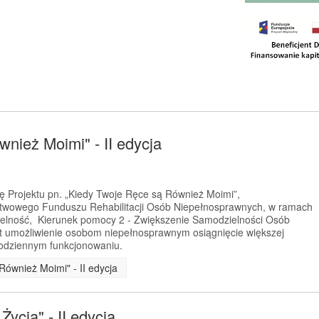
nież Moimi" - II edycja
ję Projektu pn. „Kiedy Twoje Ręce są Również Moimi”,
twowego Funduszu Rehabilitacji Osób Niepełnosprawnych, w ramach
ielność, Kierunek pomocy 2 - Zwiększenie Samodzielności Osób
t umożliwienie osobom niepełnosprawnym osiągnięcie większej
codziennym funkcjonowaniu.
Również Moimi" - II edycja
ycia" - II edycja