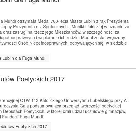
a Mundi otrzymała Medal 700-lecia Miasta Lublin z rąk Prezydenta
astępcy Prezydenta ds. Społecznych - Moniki Lipińskiej w uznaniu za
a oraz zasługi na rzecz jego Mieszkańców, w szczególności za
niepełnosprawnych i wspieranie ich rodzin. Medal został wręczony
ktywności Osób Niepełnosprawnych, odbywających się w siedzibie
ta Lublin dla Fuga Mundi
utów Poetyckich 2017
ferencyjnej CTW-113 Katolickiego Uniwersytetu Lubelskiego przy Al.
ę uroczysta Gala podsumowująca przegląd twórczości poetyckiej
ebiutach Poetyckich, w której brali udział uczniowie gimnazjów,
ni Fundacji Fuga Mundi.
Debiutów Poetyckich 2017