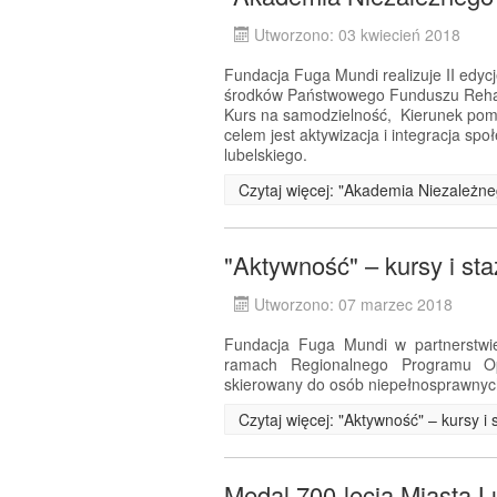
Utworzono: 03 kwiecień 2018
Fundacja Fuga Mundi realizuje II edyc
środków Państwowego Funduszu Rehabi
Kurs na samodzielność, Kierunek pom
celem jest aktywizacja i integracja s
lubelskiego.
Czytaj więcej: "Akademia Niezależneg
"Aktywność" – kursy i st
Utworzono: 07 marzec 2018
Fundacja Fuga Mundi w partnerstwie
ramach Regionalnego Programu Op
skierowany do osób niepełnosprawnyc
Czytaj więcej: "Aktywność" – kursy 
Medal 700-lecia Miasta L