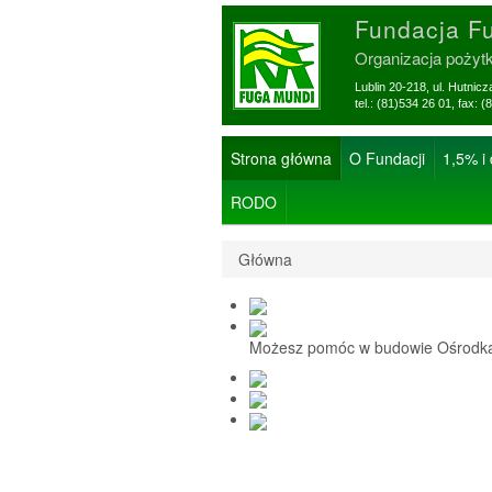
Fundacja F
Organizacja pożyt
Lublin 20-218, ul. Hutnic
tel.: (81)534 26 01, f
Strona główna
O Fundacji
1,5% i
RODO
Główna
Możesz pomóc w budowie Ośrodka 