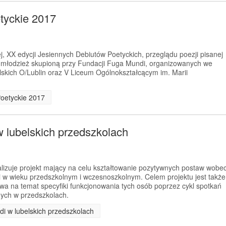
tyckie 2017
, XX edycji Jesiennych Debiutów Poetyckich, przeglądu poezji pisanej
z młodzież skupioną przy Fundacji Fuga Mundi, organizowanych we
skich O/Lublin oraz V Liceum Ogólnokształcącym im. Marii
Poetyckie 2017
w lubelskich przedszkolach
izuje projekt mający na celu kształtowanie pozytywnych postaw wobe
i w wieku przedszkolnym i wczesnoszkolnym. Celem projektu jest także
wa na temat specyfiki funkcjonowania tych osób poprzez cykl spotkań
ych w przedszkolach.
di w lubelskich przedszkolach