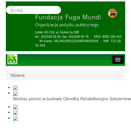
Wyszukiwarka
–
Fundacja Fuga Mundi
wprowadź
poszukiwany
Organizacja pożytku publicznego
zwrot
Lublin 20-218, ul. Hutnicza 20B
tel.: (81)534 26 01, fax: (81)534 83 76 KRS: 0000 106 416
Nr konta: 18124023821111000039019318 NIP: 712-19-
31-563
Strona główna
Główna
O Fundacji
1,5% i darowizny
Możesz pomóc w budowie Ośrodka Rehabilitacyjno-Szkolenio
Nasi Beneficjenci
Ośrodek Reh-Szkol
Sprawozdania