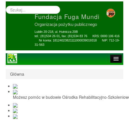
Wyszukiwarka
–
Fundacja Fuga Mundi
wprowadź
poszukiwany
Organizacja pożytku publicznego
zwrot
Lublin 20-218, ul. Hutnicza 20B
tel.: (81)534 26 01, fax: (81)534 83 76 KRS: 0000 106 416
Nr konta: 18124023821111000039019318 NIP: 712-19-
31-563
Strona główna
Główna
O Fundacji
1,5% i darowizny
Możesz pomóc w budowie Ośrodka Rehabilitacyjno-Szkolenio
Nasi Beneficjenci
Ośrodek Reh-Szkol
Sprawozdania