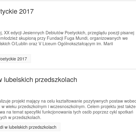
tyckie 2017
, XX edycji Jesiennych Debiutów Poetyckich, przeglądu poezji pisanej
z młodzież skupioną przy Fundacji Fuga Mundi, organizowanych we
skich O/Lublin oraz V Liceum Ogólnokształcącym im. Marii
Poetyckie 2017
w lubelskich przedszkolach
izuje projekt mający na celu kształtowanie pozytywnych postaw wobe
i w wieku przedszkolnym i wczesnoszkolnym. Celem projektu jest także
wa na temat specyfiki funkcjonowania tych osób poprzez cykl spotkań
ych w przedszkolach.
di w lubelskich przedszkolach