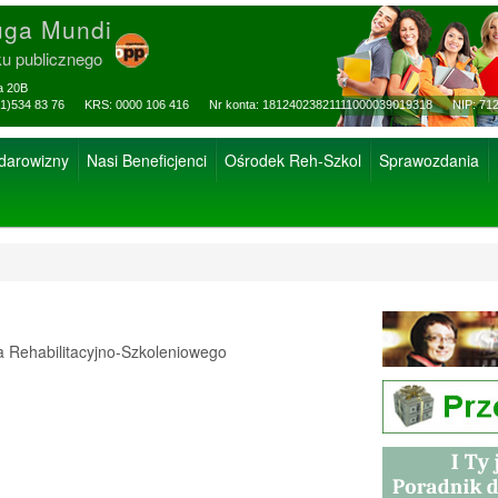
uga Mundi
ku publicznego
za 20B
ax: (81)534 83 76 KRS: 0000 106 416 Nr konta: 18124023821111000039019318 NIP: 712
 darowizny
Nasi Beneficjenci
Ośrodek Reh-Szkol
Sprawozdania
Rehabilitacyjno-Szkoleniowego