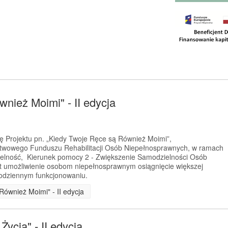
nież Moimi" - II edycja
ję Projektu pn. „Kiedy Twoje Ręce są Również Moimi”,
twowego Funduszu Rehabilitacji Osób Niepełnosprawnych, w ramach
ielność, Kierunek pomocy 2 - Zwiększenie Samodzielności Osób
t umożliwienie osobom niepełnosprawnym osiągnięcie większej
codziennym funkcjonowaniu.
Również Moimi" - II edycja
ycia" - II edycja