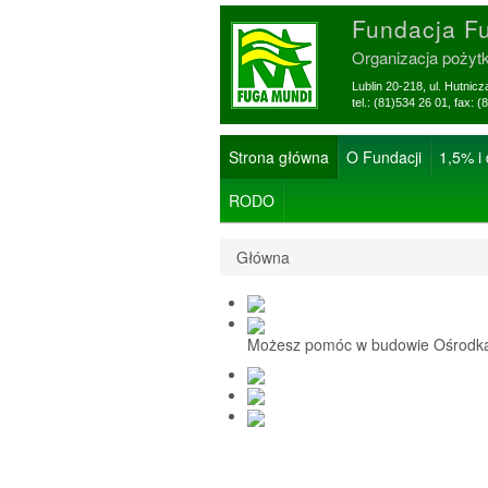
Fundacja F
Organizacja pożyt
Lublin 20-218, ul. Hutnic
tel.: (81)534 26 01, f
Strona główna
O Fundacji
1,5% i
RODO
Główna
Możesz pomóc w budowie Ośrodka 