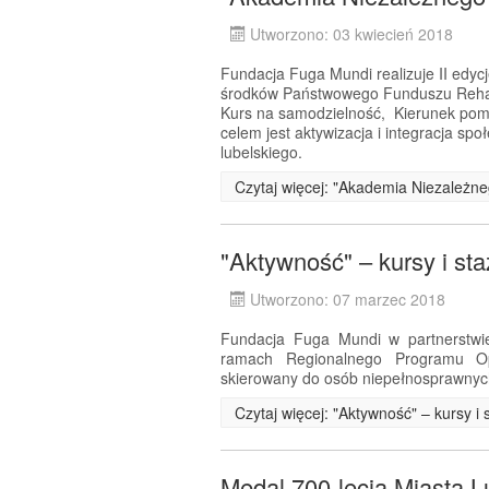
Utworzono: 03 kwiecień 2018
Fundacja Fuga Mundi realizuje II edyc
środków Państwowego Funduszu Rehabi
Kurs na samodzielność, Kierunek pom
celem jest aktywizacja i integracja s
lubelskiego.
Czytaj więcej: "Akademia Niezależneg
"Aktywność" – kursy i st
Utworzono: 07 marzec 2018
Fundacja Fuga Mundi w partnerstwie
ramach Regionalnego Programu Op
skierowany do osób niepełnosprawnyc
Czytaj więcej: "Aktywność" – kursy 
Medal 700-lecia Miasta L