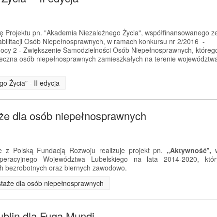
ję Projektu pn. "Akademia Niezależnego Życia", współfinansowanego z
litacji Osób Niepełnosprawnych, w ramach konkursu nr 2/2016 -
ocy 2 - Zwiększenie Samodzielności Osób Niepełnosprawnych, któreg
połeczna osób niepełnosprawnych zamieszkałych na terenie województw
o Życia" - II edycja
aże dla osób niepełnosprawnych
 z Polską Fundacją Rozwoju realizuje projekt pn.
„Aktywność
”
,
eracyjnego Województwa Lubelskiego na lata 2014-2020, któr
h bezrobotnych oraz biernych zawodowo.
i staże dla osób niepełnosprawnych
ublin dla Fuga Mundi