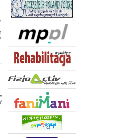
e
o
a
w
y