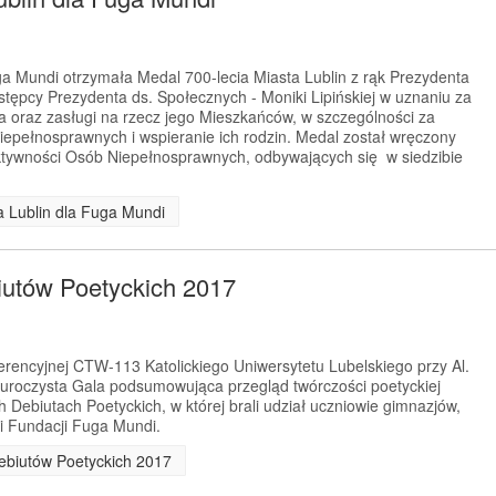
a Mundi otrzymała Medal 700-lecia Miasta Lublin z rąk Prezydenta
astępcy Prezydenta ds. Społecznych - Moniki Lipińskiej w uznaniu za
a oraz zasługi na rzecz jego Mieszkańców, w szczególności za
niepełnosprawnych i wspieranie ich rodzin. Medal został wręczony
ktywności Osób Niepełnosprawnych, odbywających się w siedzibie
ta Lublin dla Fuga Mundi
utów Poetyckich 2017
ferencyjnej CTW-113 Katolickiego Uniwersytetu Lubelskiego przy Al.
ę uroczysta Gala podsumowująca przegląd twórczości poetyckiej
ebiutach Poetyckich, w której brali udział uczniowie gimnazjów,
ni Fundacji Fuga Mundi.
Debiutów Poetyckich 2017