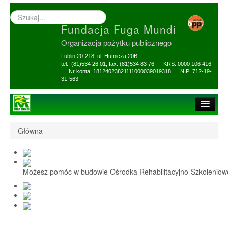
Wyszukiwarka
–
Fundacja Fuga Mundi
wprowadź
poszukiwany
Organizacja pożytku publicznego
zwrot
Lublin 20-218, ul. Hutnicza 20B
tel.: (81)534 26 01, fax: (81)534 83 76 KRS: 0000 106 416
Nr konta: 18124023821111000039019318 NIP: 712-19-
31-563
Strona główna
Główna
O Fundacji
1,5% i darowizny
Możesz pomóc w budowie Ośrodka Rehabilitacyjno-Szkolenio
Nasi Beneficjenci
Ośrodek Reh-Szkol
Sprawozdania