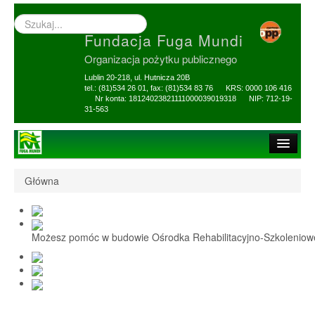
Wyszukiwarka
–
Fundacja Fuga Mundi
wprowadź
poszukiwany
Organizacja pożytku publicznego
zwrot
Lublin 20-218, ul. Hutnicza 20B
tel.: (81)534 26 01, fax: (81)534 83 76 KRS: 0000 106 416
Nr konta: 18124023821111000039019318 NIP: 712-19-
31-563
Strona główna
Główna
O Fundacji
1,5% i darowizny
Możesz pomóc w budowie Ośrodka Rehabilitacyjno-Szkolenio
Nasi Beneficjenci
Ośrodek Reh-Szkol
Sprawozdania