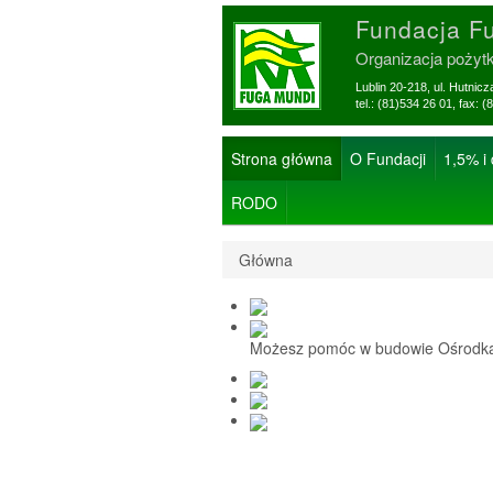
Fundacja F
Organizacja pożyt
Lublin 20-218, ul. Hutnic
tel.: (81)534 26 01, f
Strona główna
O Fundacji
1,5% i
RODO
Główna
Możesz pomóc w budowie Ośrodka 