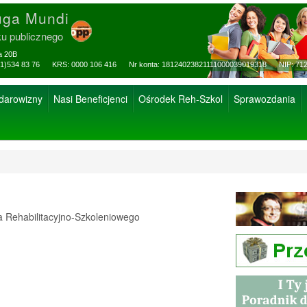
uga Mundi
ku publicznego
za 20B
ax: (81)534 83 76 KRS: 0000 106 416 Nr konta: 18124023821111000039019318 NIP: 712
 darowizny
Nasi Beneficjenci
Ośrodek Reh-Szkol
Sprawozdania
Rehabilitacyjno-Szkoleniowego