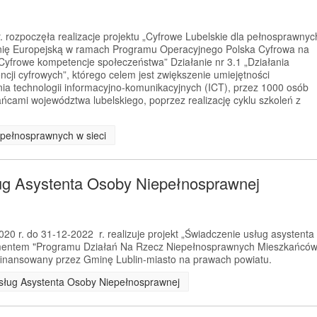
 rozpoczęła realizacje projektu „Cyfrowe Lubelskie dla pełnosprawnyc
Unię Europejską w ramach Programu Operacyjnego Polska Cyfrowa na
„Cyfrowe kompetencje społeczeństwa” Działanie nr 3.1 „Działania
cji cyfrowych”, którego celem jest zwiększenie umiejętności
ania technologii informacyjno-komunikacyjnych (ICT), przez 1000 osób
cami województwa lubelskiego, poprzez realizację cyklu szkoleń z
a pełnosprawnych w sieci
ug Asystenta Osoby Niepełnosprawnej
0 r. do 31-12-2022 r. realizuje projekt „Świadczenie usług asystenta
ementem "Programu Działań Na Rzecz Niepełnosprawnych Mieszkańcó
ofinansowany przez Gminę Lublin-miasto na prawach powiatu.
 Usług Asystenta Osoby Niepełnosprawnej