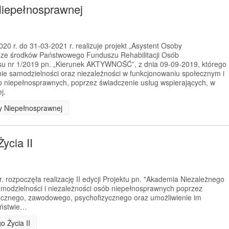
Niepełnosprawnej
0 r. do 31-03-2021 r. realizuje projekt „Asystent Osoby
 ze środków Państwowego Funduszu Rehabilitacji Osób
u nr 1/2019 pn. „Kierunek AKTYWNOŚĆ”, z dnia 09-09-2019, którego
nie samodzielności oraz niezależności w funkcjonowaniu społecznym i
niepełnosprawnych, poprzez świadczenie usług wspierających, w
j.
by Niepełnosprawnej
ycia II
 rozpoczęła realizację II edycji Projektu pn. "Akademia Niezależnego
samodzielności i niezależności osób niepełnosprawnych poprzez
łecznego, zawodowego, psychofizycznego oraz umożliwienie im
eństwie…
o Życia II