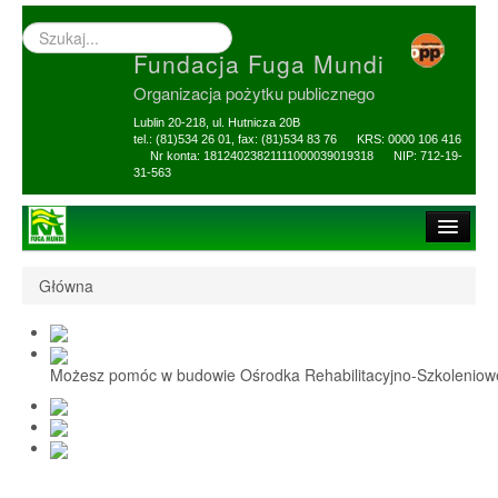
Wyszukiwarka
–
Fundacja Fuga Mundi
wprowadź
poszukiwany
Organizacja pożytku publicznego
zwrot
Lublin 20-218, ul. Hutnicza 20B
tel.: (81)534 26 01, fax: (81)534 83 76 KRS: 0000 106 416
Nr konta: 18124023821111000039019318 NIP: 712-19-
31-563
Strona główna
Główna
O Fundacji
1,5% i darowizny
Możesz pomóc w budowie Ośrodka Rehabilitacyjno-Szkolenio
Nasi Beneficjenci
Ośrodek Reh-Szkol
Sprawozdania