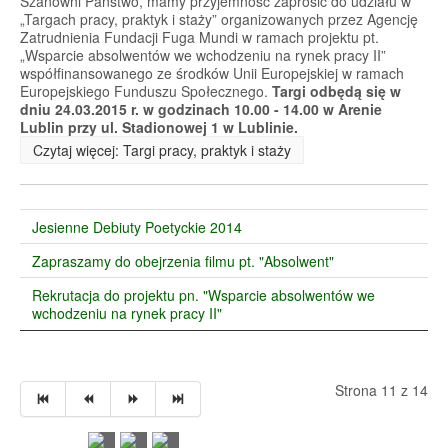
Szanowni Państwo, mamy przyjemność zaprosić do udziału w
„Targach pracy, praktyk i staży” organizowanych przez Agencję
Zatrudnienia Fundacji Fuga Mundi w ramach projektu pt.
„Wsparcie absolwentów we wchodzeniu na rynek pracy II”
współfinansowanego ze środków Unii Europejskiej w ramach
Europejskiego Funduszu Społecznego.
Targi odbędą się w
dniu 24.03.2015 r. w godzinach 10.00 - 14.00 w Arenie
Lublin przy ul. Stadionowej 1 w Lublinie.
Czytaj więcej: Targi pracy, praktyk i staży
Jesienne Debiuty Poetyckie 2014
Zapraszamy do obejrzenia filmu pt. "Absolwent"
Rekrutacja do projektu pn. "Wsparcie absolwentów we
wchodzeniu na rynek pracy II"
Strona 11 z 14