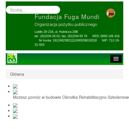
Wyszukiwarka
–
Fundacja Fuga Mundi
wprowadź
poszukiwany
Organizacja pożytku publicznego
zwrot
Lublin 20-218, ul. Hutnicza 20B
tel.: (81)534 26 01, fax: (81)534 83 76 KRS: 0000 106 416
Nr konta: 18124023821111000039019318 NIP: 712-19-
31-563
Strona główna
Główna
O Fundacji
1,5% i darowizny
Możesz pomóc w budowie Ośrodka Rehabilitacyjno-Szkolenio
Nasi Beneficjenci
Ośrodek Reh-Szkol
Sprawozdania