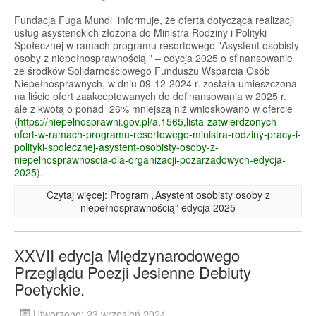
Fundacja Fuga Mundi informuje, że oferta dotycząca realizacji
usług asystenckich złożona do Ministra Rodziny i Polityki
Społecznej w ramach programu resortowego "Asystent osobisty
osoby z niepełnosprawnością " – edycja 2025 o sfinansowanie
ze środków Solidarnościowego Funduszu Wsparcia Osób
Niepełnosprawnych, w dniu 09-12-2024 r. została umieszczona
na liście ofert zaakceptowanych do dofinansowania w 2025 r.
ale z kwotą o ponad 26% mniejszą niż wnioskowano w ofercie
(
https://niepelnosprawni.gov.pl/a,1565,lista-zatwierdzonych-
ofert-w-ramach-programu-resortowego-ministra-rodziny-pracy-i-
polityki-spolecznej-asystent-osobisty-osoby-z-
niepelnosprawnoscia-dla-organizacji-pozarzadowych-edycja-
2025
).
Czytaj więcej: Program „Asystent osobisty osoby z
niepełnosprawnością” edycja 2025
XXVII edycja Międzynarodowego
Przeglądu Poezji Jesienne Debiuty
Poetyckie.
Utworzono: 23 wrzesień 2024