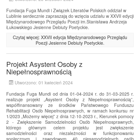
Fundacja Fuga Mundi i Związek Literatów Polskich oddział w
Lublinie serdecznie zapraszają do wzięcia udziału w XXVII edycji
Międzynarodowego Przeglądu Poezji im.Stanisława Andrzeja
Łukowskiego Jesienne Debiuty Poetyckie.
Czytaj więcej: XXVII edycja Międzynarodowego Przeglądu
Poezji Jesienne Debiuty Poetyckie.
Projekt Asystent Osoby z
Niepełnosprawnością
Utworzono: 01 kwiecień 2024
Fundacja Fuga Mundi od dnia 01-04-2024 r. do 31-03-2025 r.
realizuje projekt „Asystent Osoby z Niepełnosprawnością”,
współfinansowany ze środków Państwowego Funduszu
Rehabilitacji Osób Niepełnosprawnych, w ramach konkursu nr
1/2023 „Możemy więcej” z dnia 12-10-2023 r., Kierunek pomocy
2 - Zwiększenie Samodzielności Osób Niepełnosprawnych,
którego głównym celem projektu jest zwiększenie
samodzielności oraz niezależności w funkcjonowaniu
społecznym i zawodowym 40 niesamodzielnych osób