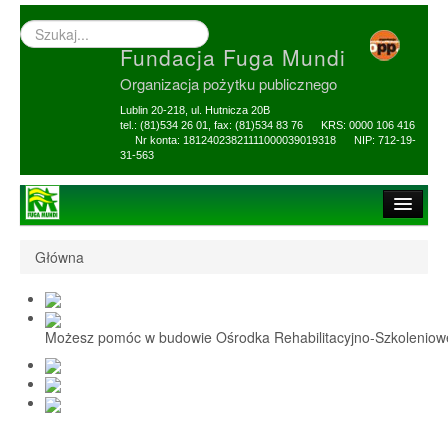
Wyszukiwarka
–
Fundacja Fuga Mundi
wprowadź
poszukiwany
Organizacja pożytku publicznego
zwrot
Lublin 20-218, ul. Hutnicza 20B
tel.: (81)534 26 01, fax: (81)534 83 76 KRS: 0000 106 416
Nr konta: 18124023821111000039019318 NIP: 712-19-
31-563
Strona główna
Główna
O Fundacji
1,5% i darowizny
Możesz pomóc w budowie Ośrodka Rehabilitacyjno-Szkolenio
Nasi Beneficjenci
Ośrodek Reh-Szkol
Sprawozdania