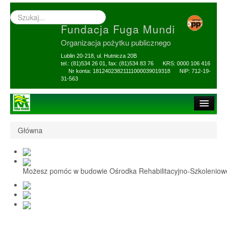
Wyszukiwarka
–
Fundacja Fuga Mundi
wprowadź
poszukiwany
Organizacja pożytku publicznego
zwrot
Lublin 20-218, ul. Hutnicza 20B
tel.: (81)534 26 01, fax: (81)534 83 76 KRS: 0000 106 416
Nr konta: 18124023821111000039019318 NIP: 712-19-
31-563
Strona główna
Główna
O Fundacji
1,5% i darowizny
Możesz pomóc w budowie Ośrodka Rehabilitacyjno-Szkolenio
Nasi Beneficjenci
Ośrodek Reh-Szkol
Sprawozdania