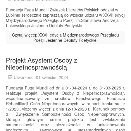
Fundacja Fuga Mundi i Związek Literatów Polskich oddział w
Lublinie serdecznie zapraszają do wzięcia udziału w XXVII edycji
Międzynarodowego Przeglądu Poezji im.Stanisława Andrzeja
Łukowskiego Jesienne Debiuty Poetyckie.
Czytaj więcej: XXVII edycja Międzynarodowego Przeglądu
Poezji Jesienne Debiuty Poetyckie.
Projekt Asystent Osoby z
Niepełnosprawnością
Utworzono: 01 kwiecień 2024
Fundacja Fuga Mundi od dnia 01-04-2024 r. do 31-03-2025 r.
realizuje projekt „Asystent Osoby z Niepełnosprawnością”,
współfinansowany ze środków Państwowego Funduszu
Rehabilitacji Osób Niepełnosprawnych, w ramach konkursu nr
1/2023 „Możemy więcej” z dnia 12-10-2023 r., Kierunek pomocy
2 - Zwiększenie Samodzielności Osób Niepełnosprawnych,
którego głównym celem projektu jest zwiększenie
samodzielności oraz niezależności w funkcjonowaniu
społecznym i zawodowym 40 niesamodzielnych osób