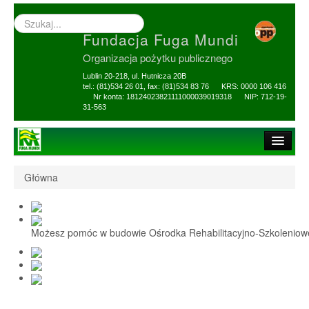
Wyszukiwarka
–
Fundacja Fuga Mundi
wprowadź
poszukiwany
Organizacja pożytku publicznego
zwrot
Lublin 20-218, ul. Hutnicza 20B
tel.: (81)534 26 01, fax: (81)534 83 76 KRS: 0000 106 416
Nr konta: 18124023821111000039019318 NIP: 712-19-
31-563
Strona główna
Główna
O Fundacji
1,5% i darowizny
Możesz pomóc w budowie Ośrodka Rehabilitacyjno-Szkolenio
Nasi Beneficjenci
Ośrodek Reh-Szkol
Sprawozdania