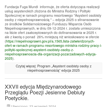
Fundacja Fuga Mundi informuje, że oferta dotycząca realizacji
usług asystenckich złożona do Ministra Rodziny i Polityki
Społecznej w ramach programu resortowego "Asystent osobisty
osoby z niepełnosprawnością " – edycja 2025 o sfinansowanie
ze środków Solidarnościowego Funduszu Wsparcia Osób
Niepełnosprawnych, w dniu 09-12-2024 r. została umieszczona
na liście ofert zaakceptowanych do dofinansowania w 2025 r.
ale z kwotą o ponad 26% mniejszą niż wnioskowano w ofercie
(
https://niepelnosprawni.gov.pl/a,1565,lista-zatwierdzonych-
ofert-w-ramach-programu-resortowego-ministra-rodziny-pracy-i-
polityki-spolecznej-asystent-osobisty-osoby-z-
niepelnosprawnoscia-dla-organizacji-pozarzadowych-edycja-
2025
).
Czytaj więcej: Program „Asystent osobisty osoby z
niepełnosprawnością” edycja 2025
XXVII edycja Międzynarodowego
Przeglądu Poezji Jesienne Debiuty
Poetyckie.
Utworzono: 23 wrzesień 2024