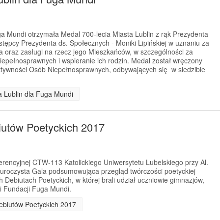
a Mundi otrzymała Medal 700-lecia Miasta Lublin z rąk Prezydenta
astępcy Prezydenta ds. Społecznych - Moniki Lipińskiej w uznaniu za
a oraz zasługi na rzecz jego Mieszkańców, w szczególności za
niepełnosprawnych i wspieranie ich rodzin. Medal został wręczony
ktywności Osób Niepełnosprawnych, odbywających się w siedzibie
ta Lublin dla Fuga Mundi
utów Poetyckich 2017
ferencyjnej CTW-113 Katolickiego Uniwersytetu Lubelskiego przy Al.
ę uroczysta Gala podsumowująca przegląd twórczości poetyckiej
ebiutach Poetyckich, w której brali udział uczniowie gimnazjów,
ni Fundacji Fuga Mundi.
Debiutów Poetyckich 2017