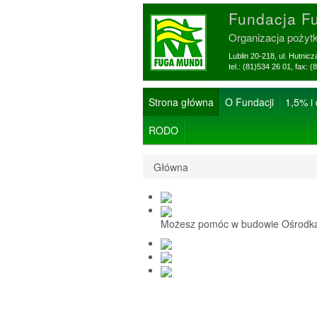
Fundacja F
Organizacja pożyt
Lublin 20-218, ul. Hutnic
tel.: (81)534 26 01, f
Strona główna
O Fundacji
1,5% i
RODO
Główna
Możesz pomóc w budowie Ośrodka 