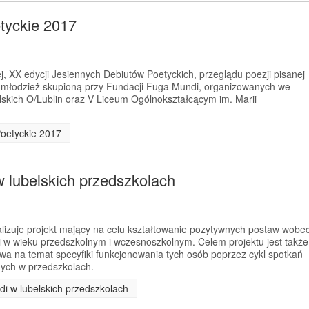
tyckie 2017
, XX edycji Jesiennych Debiutów Poetyckich, przeglądu poezji pisanej
z młodzież skupioną przy Fundacji Fuga Mundi, organizowanych we
skich O/Lublin oraz V Liceum Ogólnokształcącym im. Marii
Poetyckie 2017
w lubelskich przedszkolach
izuje projekt mający na celu kształtowanie pozytywnych postaw wobe
i w wieku przedszkolnym i wczesnoszkolnym. Celem projektu jest także
wa na temat specyfiki funkcjonowania tych osób poprzez cykl spotkań
ych w przedszkolach.
di w lubelskich przedszkolach