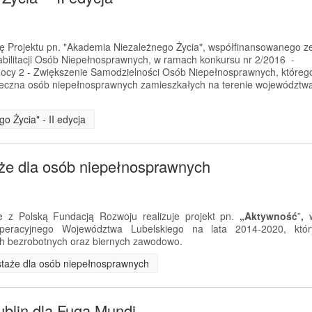
ję Projektu pn. "Akademia Niezależnego Życia", współfinansowanego z
litacji Osób Niepełnosprawnych, w ramach konkursu nr 2/2016 -
ocy 2 - Zwiększenie Samodzielności Osób Niepełnosprawnych, któreg
połeczna osób niepełnosprawnych zamieszkałych na terenie województw
o Życia" - II edycja
aże dla osób niepełnosprawnych
 z Polską Fundacją Rozwoju realizuje projekt pn.
„Aktywność
”
,
eracyjnego Województwa Lubelskiego na lata 2014-2020, któr
h bezrobotnych oraz biernych zawodowo.
i staże dla osób niepełnosprawnych
ublin dla Fuga Mundi