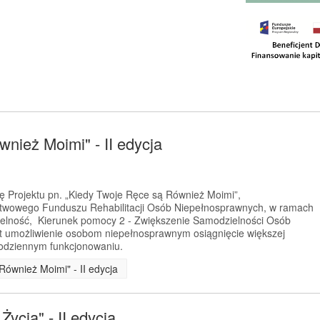
nież Moimi" - II edycja
ję Projektu pn. „Kiedy Twoje Ręce są Również Moimi”,
twowego Funduszu Rehabilitacji Osób Niepełnosprawnych, w ramach
ielność, Kierunek pomocy 2 - Zwiększenie Samodzielności Osób
t umożliwienie osobom niepełnosprawnym osiągnięcie większej
codziennym funkcjonowaniu.
Również Moimi" - II edycja
ycia" - II edycja