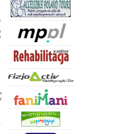
e
o
a
w
y