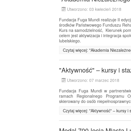
Utworzono: 03 kwiecień 2018
Fundacja Fuga Mundi realizuje II edyc
środków Państwowego Funduszu Rehabi
Kurs na samodzielność, Kierunek pom
celem jest aktywizacja i integracja s
lubelskiego.
Czytaj więcej: "Akademia Niezależneg
"Aktywność" – kursy i st
Utworzono: 07 marzec 2018
Fundacja Fuga Mundi w partnerstwie
ramach Regionalnego Programu Op
skierowany do osób niepełnosprawnyc
Czytaj więcej: "Aktywność" – kursy 
Medal 700-lecia Miasta L