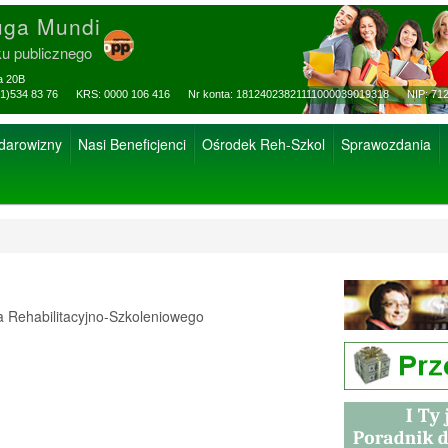
uga Mundi
ku publicznego
za 20B
ax: (81)534 83 76 KRS: 0000 106 416 Nr konta: 18124023821111000039019318 NIP: 712
 darowizny
Nasi Beneficjenci
Ośrodek Reh-Szkol
Sprawozdania
Rehabilitacyjno-Szkoleniowego