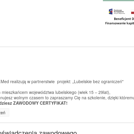
Med realizują w partnerstwie projekt: „Lubelskie bez ograniczeń"
 mieszkańcem województwa lubelskiego (wiek 15 – 29lat),
sponujesz wolnym czasem to zapraszamy Cię na szkolenie, dzięki którem
dziesz ZAWODOWY CERTYFIKAT!
zeń
doświadczenia zawodowego