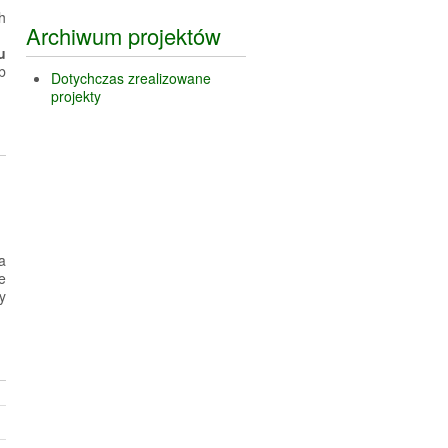
h
Archiwum projektów
u
b
Dotychczas zrealizowane
projekty
a
e
y