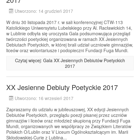
Utworzono: 14 grudzień 2017
W dniu 30 listopada 2017 r. w sali konferencyjnej CTW-113
Katolickiego Uniwersytetu Lubelskiego przy Al. Racławickich 14,
w Lublinie odbyła się uroczysta Gala podsumowująca przegląd
twórczości poetyckiej organizowana w ramach XX Jesiennych
Debiutach Poetyckich, w której brali udział uczniowie gimnazjów,
liceów oraz wolontariusze i podopieczni Fundacji Fuga Mundi.
Czytaj więcej: Gala XX Jesiennych Debiutów Poetyckich
2017
XX Jesienne Debiuty Poetyckie 2017
Utworzono: 16 wrzesień 2017
Zapraszamy do udziału w jubileuszowej, XX edycji Jesiennych
Debiutów Poetyckich, przeglądu poezji pisanej przez uczniów
gimnazjów i liceów oraz młodzież skupioną przy Fundacji Fuga
Mundi, organizowanych we współpracy ze Związkiem Literatów
Polskich O/Lublin oraz V Liceum Ogólnokształcącym im. Marii
Skłodowskiej-Curie z Lublina...