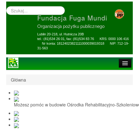
Wyszukiwarka
–
Fundacja Fuga Mundi
wprowadź
poszukiwany
Organizacja pożytku publicznego
zwrot
Lublin 20-218, ul. Hutnicza 20B
tel.: (81)534 26 01, fax: (81)534 83 76 KRS: 0000 106 416
Nr konta: 18124023821111000039019318 NIP: 712-19-
31-563
Strona główna
Główna
O Fundacji
1,5% i darowizny
Możesz pomóc w budowie Ośrodka Rehabilitacyjno-Szkolenio
Nasi Beneficjenci
Ośrodek Reh-Szkol
Sprawozdania