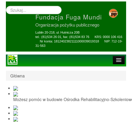
Wyszukiwarka
–
Fundacja Fuga Mundi
wprowadź
poszukiwany
Organizacja pożytku publicznego
zwrot
Lublin 20-218, ul. Hutnicza 20B
tel.: (81)534 26 01, fax: (81)534 83 76 KRS: 0000 106 416
Nr konta: 18124023821111000039019318 NIP: 712-19-
31-563
Strona główna
Główna
O Fundacji
1,5% i darowizny
Możesz pomóc w budowie Ośrodka Rehabilitacyjno-Szkolenio
Nasi Beneficjenci
Ośrodek Reh-Szkol
Sprawozdania