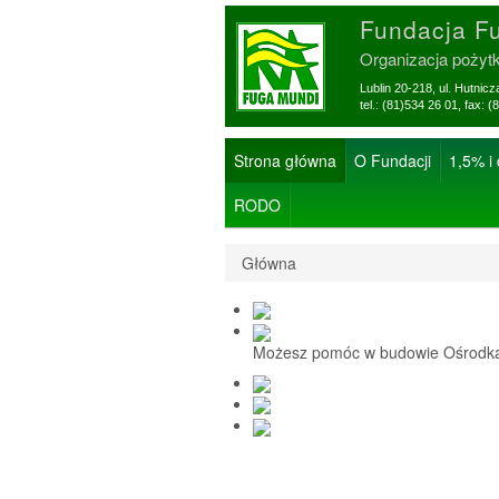
Fundacja F
Organizacja pożyt
Lublin 20-218, ul. Hutnic
tel.: (81)534 26 01, f
Strona główna
O Fundacji
1,5% i
RODO
Główna
Możesz pomóc w budowie Ośrodka 