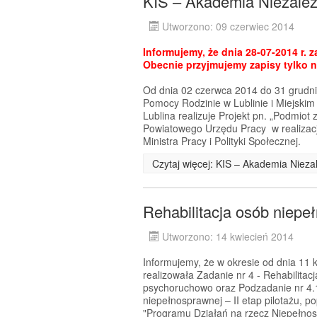
KIS – Akademia Niezależ
Utworzono: 09 czerwiec 2014
Informujemy, że dnia 28-07-2014 r. 
Obecnie przyjmujemy zapisy tylko n
Od dnia 02 czerwca 2014 do 31 grudn
Pomocy Rodzinie w Lublinie i Miejskim
Lublina realizuje Projekt pn. „Podmio
Powiatowego Urzędu Pracy w realizacji
Ministra Pracy i Polityki Społecznej.
Czytaj więcej: KIS – Akademia Nieza
Rehabilitacja osób niep
Utworzono: 14 kwiecień 2014
Informujemy, że w okresie od dnia 11 
realizowała Zadanie nr 4 - Rehabilita
psychoruchowo oraz Podzadanie nr 4.1
niepełnosprawnej – II etap pilotażu, 
"Programu Działań na rzecz Niepełno