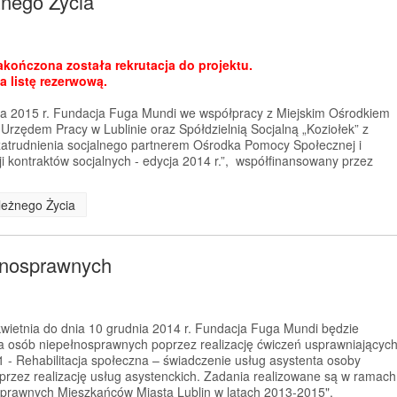
nego Życia
zakończona została rekrutacja do projektu.
a listę rezerwową.
ia 2015 r. Fundacja Fuga Mundi we współpracy z Miejskim Ośrodkiem
 Urzędem Pracy w Lublinie oraz Spółdzielnią Socjalną „Koziołek” z
t zatrudnienia socjalnego partnerem Ośrodka Pomocy Społecznej i
 kontraktów socjalnych - edycja 2014 r.”, współfinansowany przez
leżnego Życia
ełnosprawnych
kwietnia do dnia 10 grudnia 2014 r. Fundacja Fuga Mundi będzie
cja osób niepełnosprawnych poprzez realizację ćwiczeń usprawniającyc
 - Rehabilitacja społeczna – świadczenie usług asystenta osoby
poprzez realizację usług asystenckich. Zadania realizowane są w ramach
sprawnych Mieszkańców Miasta Lublin w latach 2013-2015",