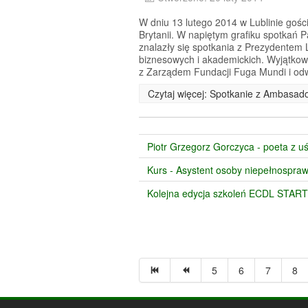
W dniu 13 lutego 2014 w Lublinie gośc
Brytanii. W napiętym grafiku spotkań
znalazły się spotkania z Prezydentem 
biznesowych i akademickich. Wyjątkow
z Zarządem Fundacji Fuga Mundi i odwi
Czytaj więcej: Spotkanie z Ambasado
Piotr Grzegorz Gorczyca - poeta z u
Kurs - Asystent osoby niepełnospraw
Kolejna edycja szkoleń ECDL START
5
6
7
8