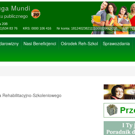
uga Mundi
ku publicznego
za 20B
ax: (81)534 83 76 KRS: 0000 106 416 Nr konta: 18124023821111000039019318 NIP: 712
 darowizny
Nasi Beneficjenci
Ośrodek Reh-Szkol
Sprawozdania
Rehabilitacyjno-Szkoleniowego