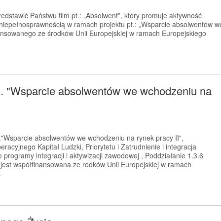
dstawić Państwu film pt.: „Absolwent”, który promuje aktywność
niepełnosprawnością w ramach projektu pt.: „Wsparcie absolwentów w
ansowanego ze środków Unii Europejskiej w ramach Europejskiego
pn. "Wsparcie absolwentów we wchodzeniu na
."Wsparcie absolwentów we wchodzeniu na rynek pracy II",
cyjnego Kapitał Ludzki, Priorytetu i Zatrudnienie i integracja
 programy integracji i aktywizacji zawodowej , Poddziałanie 1.3.6
st współfinansowana ze rodków Unii Europejskiej w ramach
.