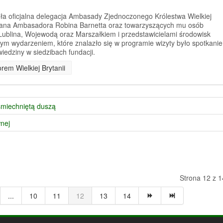
iła oficjalna delegacja Ambasady Zjednoczonego Królestwa Wielkiej
 Pana Ambasadora Robina Barnetta oraz towarzyszących mu osób
Lublina, Wojewodą oraz Marszałkiem i przedstawicielami środowisk
ym wydarzeniem, które znalazło się w programie wizyty było spotkanie
edziny w siedzibach fundacji.
rem Wielkiej Brytanii
śmiechniętą duszą
nej
Strona 12 z 1
...
10
11
12
13
14