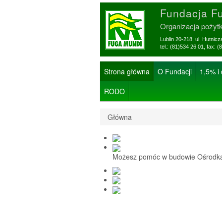
Fundacja F
Organizacja pożyt
Lublin 20-218, ul. Hutnic
tel.: (81)534 26 01, f
Strona główna
O Fundacji
1,5% i
RODO
Główna
Możesz pomóc w budowie Ośrodka 