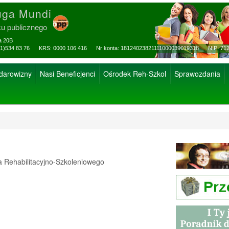
uga Mundi
ku publicznego
za 20B
ax: (81)534 83 76 KRS: 0000 106 416 Nr konta: 18124023821111000039019318 NIP: 712
 darowizny
Nasi Beneficjenci
Ośrodek Reh-Szkol
Sprawozdania
Rehabilitacyjno-Szkoleniowego