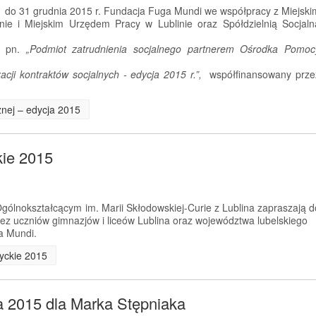
. do 31 grudnia 2015 r. Fundacja Fuga Mundi we współpracy z Miejski
ie i Miejskim Urzędem Pracy w Lublinie oraz Spółdzielnią Socjaln
kt pn.
„Podmiot zatrudnienia socjalnego partnerem Ośrodka Pomoc
cji kontraktów socjalnych - edycja 2015 r.”,
współfinansowany prze
cznej – edycja 2015
kie 2015
ólnokształcącym im. Marii Skłodowskiej-Curie z Lublina zapraszają d
przez uczniów gimnazjów i liceów Lublina oraz województwa lubelskiego
a Mundi.
tyckie 2015
a 2015 dla Marka Stępniaka