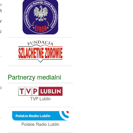
m
ą
y
z
Partnerzy medialni
o
TVP Lublin
Polskie Radio Lublin