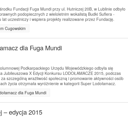
rodku Fundacji Fuga Mundi przy ul. Hutniczej 20B, w Lublinie odbyło
prawnych podopiecznych z wieloletnim wokalistą Budki Suflera -
lat uczestniczy i wspiera projekty realizowane przez Fundację.
ofem Cugowskim
łamacz dla Fuga Mundi
 Kolumnowej Podkarpackiego Urzędu Wojewódzkiego odbyła się
la Jubileuszowa X Edycji Konkursu LODOŁAMACZE 2015, podczas
 za szczególną wrażliwość społeczną i promowanie aktywności osób
ach życia otrzymała wyróżnienie w kategorii Super Lodołamacz.
odołamacz dla Fuga Mundi
ej – edycja 2015