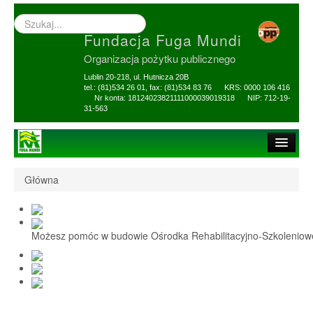
Wyszukiwarka
–
Fundacja Fuga Mundi
wprowadź
poszukiwany
Organizacja pożytku publicznego
zwrot
Lublin 20-218, ul. Hutnicza 20B
tel.: (81)534 26 01, fax: (81)534 83 76 KRS: 0000 106 416
Nr konta: 18124023821111000039019318 NIP: 712-19-
31-563
Strona główna
Główna
O Fundacji
1,5% i darowizny
Możesz pomóc w budowie Ośrodka Rehabilitacyjno-Szkolenio
Nasi Beneficjenci
Ośrodek Reh-Szkol
Sprawozdania