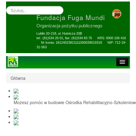
Wyszukiwarka
–
Fundacja Fuga Mundi
wprowadź
poszukiwany
Organizacja pożytku publicznego
zwrot
Lublin 20-218, ul. Hutnicza 20B
tel.: (81)534 26 01, fax: (81)534 83 76 KRS: 0000 106 416
Nr konta: 18124023821111000039019318 NIP: 712-19-
31-563
Strona główna
Główna
O Fundacji
1,5% i darowizny
Możesz pomóc w budowie Ośrodka Rehabilitacyjno-Szkolenio
Nasi Beneficjenci
Ośrodek Reh-Szkol
Sprawozdania