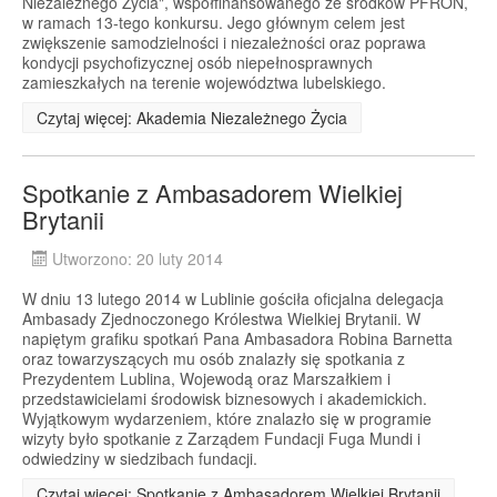
Niezależnego Życia", współfinansowanego ze środków PFRON,
w ramach 13-tego konkursu. Jego głównym celem jest
zwiększenie samodzielności i niezależności oraz poprawa
kondycji psychofizycznej osób niepełnosprawnych
zamieszkałych na terenie województwa lubelskiego.
Czytaj więcej: Akademia Niezależnego Życia
Spotkanie z Ambasadorem Wielkiej
Brytanii
Utworzono: 20 luty 2014
W dniu 13 lutego 2014 w Lublinie gościła oficjalna delegacja
Ambasady Zjednoczonego Królestwa Wielkiej Brytanii. W
napiętym grafiku spotkań Pana Ambasadora Robina Barnetta
oraz towarzyszących mu osób znalazły się spotkania z
Prezydentem Lublina, Wojewodą oraz Marszałkiem i
przedstawicielami środowisk biznesowych i akademickich.
Wyjątkowym wydarzeniem, które znalazło się w programie
wizyty było spotkanie z Zarządem Fundacji Fuga Mundi i
odwiedziny w siedzibach fundacji.
Czytaj więcej: Spotkanie z Ambasadorem Wielkiej Brytanii