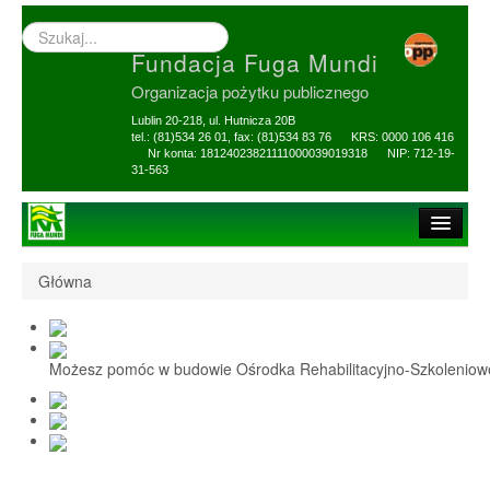
Wyszukiwarka
–
Fundacja Fuga Mundi
wprowadź
poszukiwany
Organizacja pożytku publicznego
zwrot
Lublin 20-218, ul. Hutnicza 20B
tel.: (81)534 26 01, fax: (81)534 83 76 KRS: 0000 106 416
Nr konta: 18124023821111000039019318 NIP: 712-19-
31-563
Strona główna
Główna
O Fundacji
1,5% i darowizny
Możesz pomóc w budowie Ośrodka Rehabilitacyjno-Szkolenio
Nasi Beneficjenci
Ośrodek Reh-Szkol
Sprawozdania