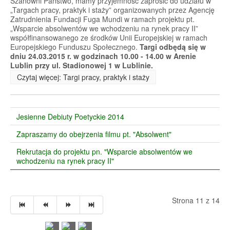
Szanowni Państwo, mamy przyjemność zaprosić do udziału w
„Targach pracy, praktyk i staży” organizowanych przez Agencję
Zatrudnienia Fundacji Fuga Mundi w ramach projektu pt.
„Wsparcie absolwentów we wchodzeniu na rynek pracy II”
współfinansowanego ze środków Unii Europejskiej w ramach
Europejskiego Funduszu Społecznego.
Targi odbędą się w
dniu 24.03.2015 r. w godzinach 10.00 - 14.00 w Arenie
Lublin przy ul. Stadionowej 1 w Lublinie.
Czytaj więcej: Targi pracy, praktyk i staży
Jesienne Debiuty Poetyckie 2014
Zapraszamy do obejrzenia filmu pt. "Absolwent"
Rekrutacja do projektu pn. "Wsparcie absolwentów we
wchodzeniu na rynek pracy II"
Strona 11 z 14