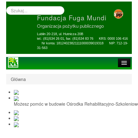
Wyszukiwarka
–
Fundacja Fuga Mundi
wprowadź
poszukiwany
Organizacja pożytku publicznego
zwrot
Lublin 20-218, ul. Hutnicza 20B
tel.: (81)534 26 01, fax: (81)534 83 76 KRS: 0000 106 416
Nr konta: 18124023821111000039019318 NIP: 712-19-
31-563
Strona główna
Główna
O Fundacji
1,5% i darowizny
Możesz pomóc w budowie Ośrodka Rehabilitacyjno-Szkolenio
Nasi Beneficjenci
Ośrodek Reh-Szkol
Sprawozdania