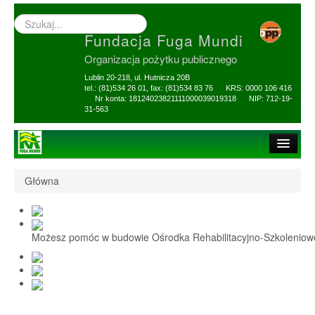
Wyszukiwarka
–
Fundacja Fuga Mundi
wprowadź
poszukiwany
Organizacja pożytku publicznego
zwrot
Lublin 20-218, ul. Hutnicza 20B
tel.: (81)534 26 01, fax: (81)534 83 76 KRS: 0000 106 416
Nr konta: 18124023821111000039019318 NIP: 712-19-
31-563
Strona główna
Główna
O Fundacji
1,5% i darowizny
Możesz pomóc w budowie Ośrodka Rehabilitacyjno-Szkolenio
Nasi Beneficjenci
Ośrodek Reh-Szkol
Sprawozdania