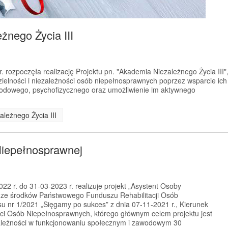
żnego Życia III
 rozpoczęła realizację Projektu pn. "Akademia Niezależnego Życia III"
ielności i niezależności osób niepełnosprawnych poprzez wsparcie ich
wodowego, psychofizycznego oraz umożliwienie im aktywnego
ależnego Życia III
Niepełnosprawnej
2 r. do 31-03-2023 r. realizuje projekt „Asystent Osoby
 ze środków Państwowego Funduszu Rehabilitacji Osób
 nr 1/2021 „Sięgamy po sukces” z dnia 07-11-2021 r., Kierunek
ci Osób Niepełnosprawnych, którego głównym celem projektu jest
zależności w funkcjonowaniu społecznym i zawodowym 30