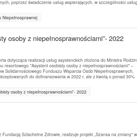
ych, poprzez świadczenie usług wspierających, w szczególności usłu
by Niepełnosprawnej
sty osoby z niepełnosprawnościami”- 2022
rta dotycząca realizacji usług asystenckich złożona do Ministra Rodzin
mu resortowego "Asystent osobisty osoby z niepełnosprawnościami" –
ków Solidarnościowego Funduszu Wsparcia Osób Niepełnosprawnych,
zaakceptowanych do dofinansowania w 2022 r. ale z kwotą o ponad 30%
obisty osoby z niepełnosprawnościami”- 2022
 Fundacją Szlachetne Zdrowie, realizuje projekt „Szansa na zmiany" w