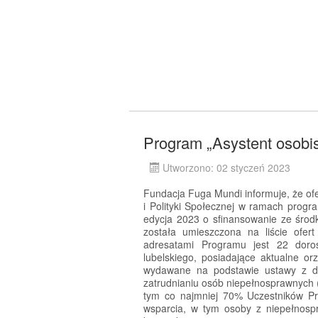
Program „Asystent osobi
Utworzono: 02 styczeń 2023
Fundacja Fuga Mundi informuje, że ofe
i Polityki Społecznej w ramach progr
edycja 2023 o sfinansowanie ze śro
została umieszczona na liście ofe
adresatami Programu jest 22 doro
lubelskiego, posiadające aktualne o
wydawane na podstawie ustawy z dni
zatrudnianiu osób niepełnosprawnych (
tym co najmniej 70% Uczestników P
wsparcia, w tym osoby z niepełnosp