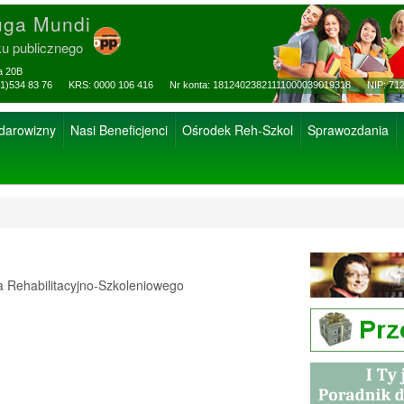
uga Mundi
ku publicznego
za 20B
ax: (81)534 83 76 KRS: 0000 106 416 Nr konta: 18124023821111000039019318 NIP: 712
 darowizny
Nasi Beneficjenci
Ośrodek Reh-Szkol
Sprawozdania
Rehabilitacyjno-Szkoleniowego