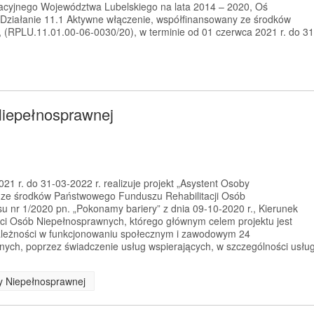
cyjnego Województwa Lubelskiego na lata 2014 – 2020, Oś
 Działanie 11.1 Aktywne włączenie, współfinansowany ze środków
(RPLU.11.01.00-06-0030/20), w terminie od 01 czerwca 2021 r. do 31
Niepełnosprawnej
1 r. do 31-03-2022 r. realizuje projekt „Asystent Osoby
 ze środków Państwowego Funduszu Rehabilitacji Osób
 nr 1/2020 pn. „Pokonamy bariery” z dnia 09-10-2020 r., Kierunek
ci Osób Niepełnosprawnych, którego głównym celem projektu jest
zależności w funkcjonowaniu społecznym i zawodowym 24
ych, poprzez świadczenie usług wspierających, w szczególności usłu
by Niepełnosprawnej