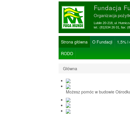
Fundacja F
Organizacja pożyt
Lublin 20-218, ul. Hutnic
tel.: (81)534 26 01, f
Strona główna
O Fundacji
1,5% i
RODO
Główna
Możesz pomóc w budowie Ośrodka 