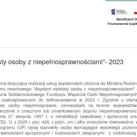
sty osoby z niepełnosprawnościami”- 2023
rta dotycząca realizacji usług asystenckich złożona do Ministra Rodzin
amu resortowego "Asystent osobisty osoby z niepełnosprawnościami" 
dków Solidarnościowego Funduszu Wsparcia Osób Niepełnosprawnych
rt zaakceptowanych do dofinansowania w 2023 r. Zgodnie z ofert
słe osoby niepełnosprawne, zamieszkałe na terenie województw
rzeczenie o znacznym lub umiarkowanym stopniu niepełnosprawności
a 27 sierpnia 1997 r. o rehabilitacji zawodowej i społecznej ora
Dz. U. z 2020 r. poz. 426, z późn. zm.) albo orzeczenie równoważne, 
rogramu (UP) będą stanowiły osoby wymagające wysokiego poziom
rawnościami sprzężonymi i trudnościami związanymi z mobilnością 