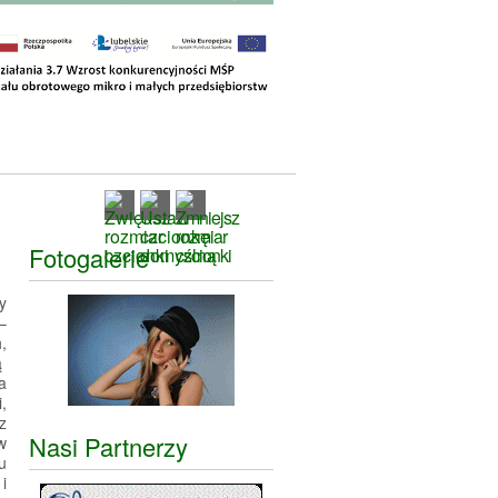
Fotogalerie
y
–
,
ą
a
,
z
Nasi Partnerzy
w
u
i