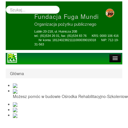
Wyszukiwarka
–
Fundacja Fuga Mundi
wprowadź
poszukiwany
Organizacja pożytku publicznego
zwrot
Lublin 20-218, ul. Hutnicza 20B
tel.: (81)534 26 01, fax: (81)534 83 76 KRS: 0000 106 416
Nr konta: 18124023821111000039019318 NIP: 712-19-
31-563
Strona główna
Główna
O Fundacji
1,5% i darowizny
Możesz pomóc w budowie Ośrodka Rehabilitacyjno-Szkolenio
Nasi Beneficjenci
Ośrodek Reh-Szkol
Sprawozdania