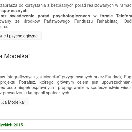
zaprasza do korzystania z bezpłatnych porad realizowanych w ramac
o-społecznych
 oraz świadczenie porad psychologicznych w formie Telefon
nsowany ze środków Państwowego Funduszu Rehabilitacji Osó
ursu.
wne i psychologiczne
Ja Modelka”
aw fotograficznych „Ja Modelka” przygotowanych przez Fundację Fug
rojektu Potrafisz, którego głównym celem jest upowszechniani
ec osób niepełnosprawnych i propagowanie w społeczeństwie wiedz
z prowadzenie kampanii społecznych.
e „Ja Modelka”
tyckich 2015