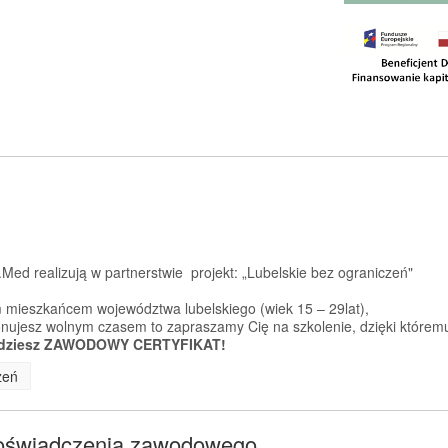
Med realizują w partnerstwie projekt: „Lubelskie bez ograniczeń"
 mieszkańcem województwa lubelskiego (wiek 15 – 29lat),
sponujesz wolnym czasem to zapraszamy Cię na szkolenie, dzięki którem
dziesz ZAWODOWY CERTYFIKAT!
zeń
doświadczenia zawodowego