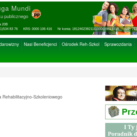
uga Mundi
ku publicznego
za 20B
ax: (81)534 83 76 KRS: 0000 106 416 Nr konta: 18124023821111000039019318 NIP: 712
 darowizny
Nasi Beneficjenci
Ośrodek Reh-Szkol
Sprawozdania
Rehabilitacyjno-Szkoleniowego