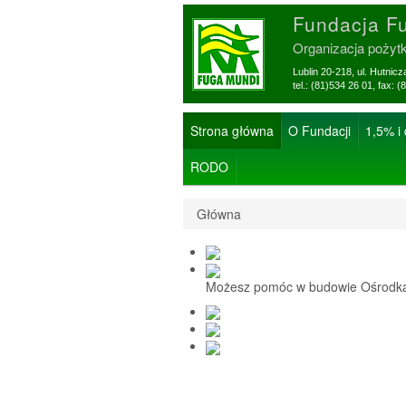
Fundacja F
Organizacja pożyt
Lublin 20-218, ul. Hutnic
tel.: (81)534 26 01, f
Strona główna
O Fundacji
1,5% i
RODO
Główna
Możesz pomóc w budowie Ośrodka 