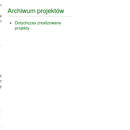
h
Archiwum projektów
u
b
Dotychczas zrealizowane
projekty
a
e
y