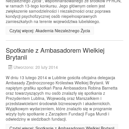
Niezależnego Życia", współfinansowanego ze środków PFRON,
w ramach 13-tego konkursu. Jego głównym celem jest
zwiększenie samodzielności i niezależności oraz poprawa
kondycji psychofizycznej osób niepełnosprawnych
zamieszkałych na terenie województwa lubelskiego.
Czytaj więcej: Akademia Niezależnego Życia
Spotkanie z Ambasadorem Wielkiej
Brytanii
Utworzono: 20 luty 2014
W dniu 13 lutego 2014 w Lublinie gościła oficjalna delegacja
Ambasady Zjednoczonego Królestwa Wielkiej Brytanii. W
napiętym grafiku spotkań Pana Ambasadora Robina Barnetta
oraz towarzyszących mu osób znalazły się spotkania z
Prezydentem Lublina, Wojewodą oraz Marszałkiem i
przedstawicielami środowisk biznesowych i akademickich.
Wyjątkowym wydarzeniem, które znalazło się w programie
wizyty było spotkanie z Zarządem Fundacji Fuga Mundi i
odwiedziny w siedzibach fundacji.
Czytaj więcej: Spotkanie z Ambasadorem Wielkiej Brytanii