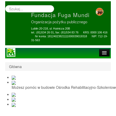
Wyszukiwarka
–
Fundacja Fuga Mundi
wprowadź
poszukiwany
Organizacja pożytku publicznego
zwrot
Lublin 20-218, ul. Hutnicza 20B
tel.: (81)534 26 01, fax: (81)534 83 76 KRS: 0000 106 416
Nr konta: 18124023821111000039019318 NIP: 712-19-
31-563
Strona główna
Główna
O Fundacji
1,5% i darowizny
Możesz pomóc w budowie Ośrodka Rehabilitacyjno-Szkolenio
Nasi Beneficjenci
Ośrodek Reh-Szkol
Sprawozdania