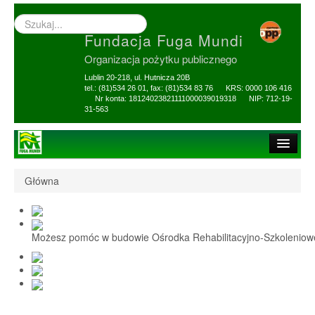
Wyszukiwarka
–
Fundacja Fuga Mundi
wprowadź
poszukiwany
Organizacja pożytku publicznego
zwrot
Lublin 20-218, ul. Hutnicza 20B
tel.: (81)534 26 01, fax: (81)534 83 76 KRS: 0000 106 416
Nr konta: 18124023821111000039019318 NIP: 712-19-
31-563
Strona główna
Główna
O Fundacji
1,5% i darowizny
Możesz pomóc w budowie Ośrodka Rehabilitacyjno-Szkolenio
Nasi Beneficjenci
Ośrodek Reh-Szkol
Sprawozdania