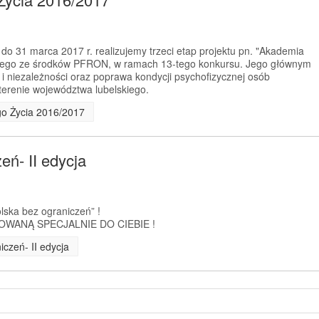
 do 31 marca 2017 r. realizujemy trzeci etap projektu pn. "Akademia
anego ze środków PFRON, w ramach 13-tego konkursu. Jego głównym
 i niezależności oraz poprawa kondycji psychofizycznej osób
erenie województwa lubelskiego.
go Życia 2016/2017
ń- II edycja
olska bez ograniczeń” !
WANĄ SPECJALNIE DO CIEBIE !
czeń- II edycja