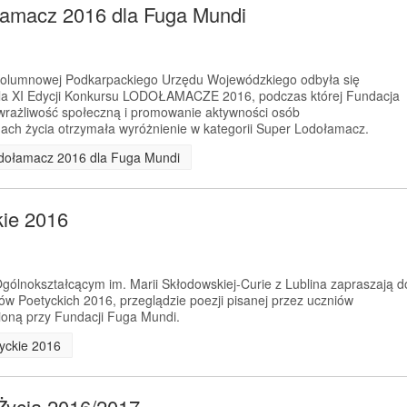
łamacz 2016 dla Fuga Mundi
 Kolumnowej Podkarpackiego Urzędu Wojewódzkiego odbyła się
la XI Edycji Konkursu LODOŁAMACZE 2016, podczas której Fundacja
wrażliwość społeczną i promowanie aktywności osób
ach życia otrzymała wyróżnienie w kategorii Super Lodołamacz.
odołamacz 2016 dla Fuga Mundi
kie 2016
ólnokształcącym im. Marii Skłodowskiej-Curie z Lublina zapraszają d
tów Poetyckich 2016, przeglądzie poezji pisanej przez uczniów
ioną przy Fundacji Fuga Mundi.
tyckie 2016
Życia 2016/2017