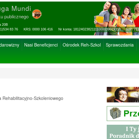
uga Mundi
ku publicznego
za 20B
ax: (81)534 83 76 KRS: 0000 106 416 Nr konta: 18124023821111000039019318 NIP: 712
 darowizny
Nasi Beneficjenci
Ośrodek Reh-Szkol
Sprawozdania
Rehabilitacyjno-Szkoleniowego