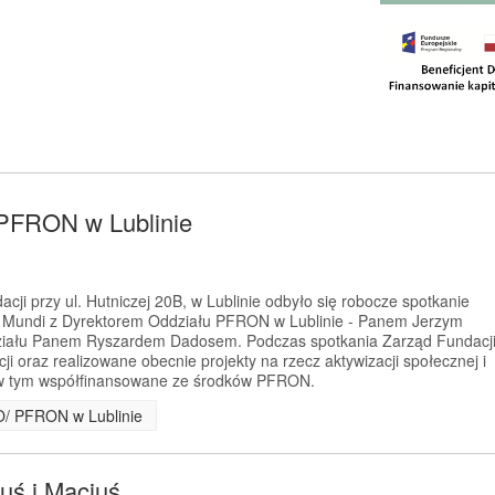
 PFRON w Lublinie
acji przy ul. Hutniczej 20B, w Lublinie odbyło się robocze spotkanie
ga Mundi z Dyrektorem Oddziału PFRON w Lublinie - Panem Jerzym
ziału Panem Ryszardem Dadosem. Podczas spotkania Zarząd Fundacj
cji oraz realizowane obecnie projekty na rzecz aktywizacji społecznej i
w tym współfinansowane ze środków PFRON.
 O/ PFRON w Lublinie
uś i Maciuś