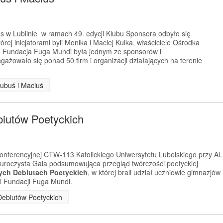
us w Lublinie w ramach 49. edycji Klubu Sponsora odbyło się
rej inicjatorami byli Monika i Maciej Kulka, właściciele Ośrodka
. Fundacja Fuga Mundi była jednym ze sponsorów i
gażowało się ponad 50 firm i organizacji działających na terenie
Kubuś i Maciuś
biutów Poetyckich
konferencyjnej CTW-113 Katolickiego Uniwersytetu Lubelskiego przy Al.
ę uroczysta Gala podsumowująca przegląd twórczości poetyckiej
ych Debiutach Poetyckich
, w której brali udział uczniowie gimnazjów 
ni Fundacji Fuga Mundi.
 Debiutów Poetyckich