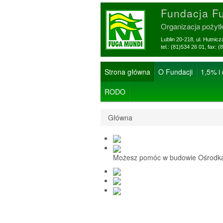
Fundacja F
Organizacja pożyt
Lublin 20-218, ul. Hutnic
tel.: (81)534 26 01, f
Strona główna
O Fundacji
1,5% i
RODO
Główna
Możesz pomóc w budowie Ośrodka 