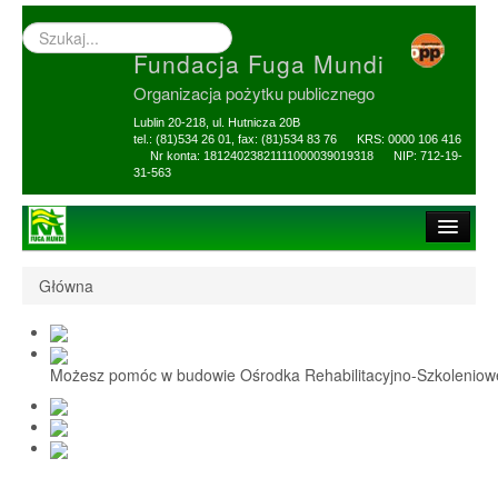
Wyszukiwarka
–
Fundacja Fuga Mundi
wprowadź
poszukiwany
Organizacja pożytku publicznego
zwrot
Lublin 20-218, ul. Hutnicza 20B
tel.: (81)534 26 01, fax: (81)534 83 76 KRS: 0000 106 416
Nr konta: 18124023821111000039019318 NIP: 712-19-
31-563
Strona główna
Główna
O Fundacji
1,5% i darowizny
Możesz pomóc w budowie Ośrodka Rehabilitacyjno-Szkolenio
Nasi Beneficjenci
Ośrodek Reh-Szkol
Sprawozdania