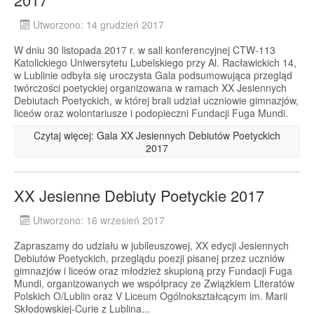
Utworzono: 14 grudzień 2017
W dniu 30 listopada 2017 r. w sali konferencyjnej CTW-113
Katolickiego Uniwersytetu Lubelskiego przy Al. Racławickich 14,
w Lublinie odbyła się uroczysta Gala podsumowująca przegląd
twórczości poetyckiej organizowana w ramach XX Jesiennych
Debiutach Poetyckich, w której brali udział uczniowie gimnazjów,
liceów oraz wolontariusze i podopieczni Fundacji Fuga Mundi.
Czytaj więcej: Gala XX Jesiennych Debiutów Poetyckich
2017
XX Jesienne Debiuty Poetyckie 2017
Utworzono: 16 wrzesień 2017
Zapraszamy do udziału w jubileuszowej, XX edycji Jesiennych
Debiutów Poetyckich, przeglądu poezji pisanej przez uczniów
gimnazjów i liceów oraz młodzież skupioną przy Fundacji Fuga
Mundi, organizowanych we współpracy ze Związkiem Literatów
Polskich O/Lublin oraz V Liceum Ogólnokształcącym im. Marii
Skłodowskiej-Curie z Lublina...