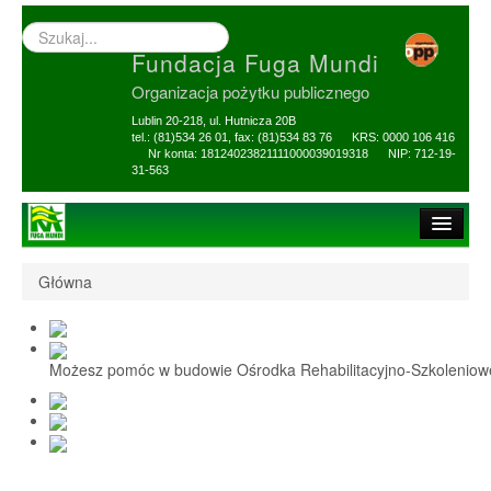
Wyszukiwarka
–
Fundacja Fuga Mundi
wprowadź
poszukiwany
Organizacja pożytku publicznego
zwrot
Lublin 20-218, ul. Hutnicza 20B
tel.: (81)534 26 01, fax: (81)534 83 76 KRS: 0000 106 416
Nr konta: 18124023821111000039019318 NIP: 712-19-
31-563
Strona główna
Główna
O Fundacji
1,5% i darowizny
Możesz pomóc w budowie Ośrodka Rehabilitacyjno-Szkolenio
Nasi Beneficjenci
Ośrodek Reh-Szkol
Sprawozdania