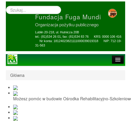
Wyszukiwarka
–
Fundacja Fuga Mundi
wprowadź
poszukiwany
Organizacja pożytku publicznego
zwrot
Lublin 20-218, ul. Hutnicza 20B
tel.: (81)534 26 01, fax: (81)534 83 76 KRS: 0000 106 416
Nr konta: 18124023821111000039019318 NIP: 712-19-
31-563
Strona główna
Główna
O Fundacji
1,5% i darowizny
Możesz pomóc w budowie Ośrodka Rehabilitacyjno-Szkolenio
Nasi Beneficjenci
Ośrodek Reh-Szkol
Sprawozdania